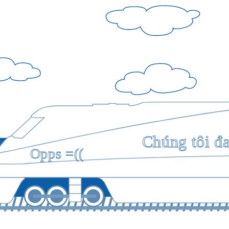
Chúng tôi đ
Opps =((