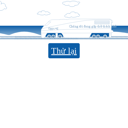
Chúng tôi đang gặp thử thách nhỏ
Opps =((
Thử lại