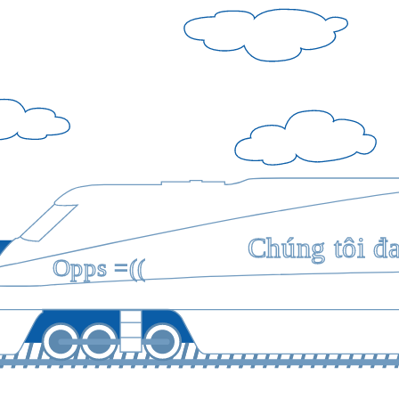
Chúng tôi đ
Opps =((