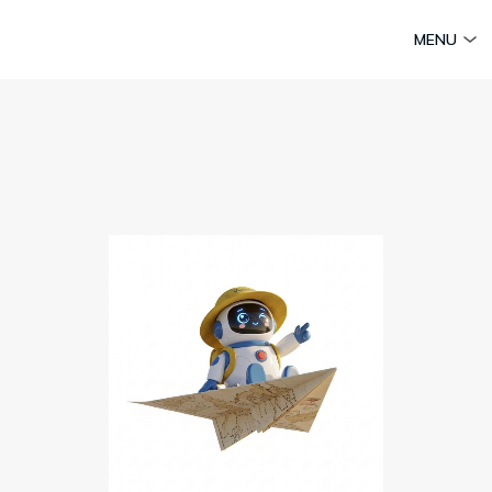
am
Huyền thoại Chăm Pa
Tinh hoa văn hoá biển
Sức sống 
MENU
Vietravel MICE
Vietravel Loyalty
Hành trình Caravan
t visa
Du lịch Vietravel