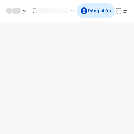
mới miền di sản
Từ cố đô đến thành thăng long
Ngắm ho
Đăng nhập