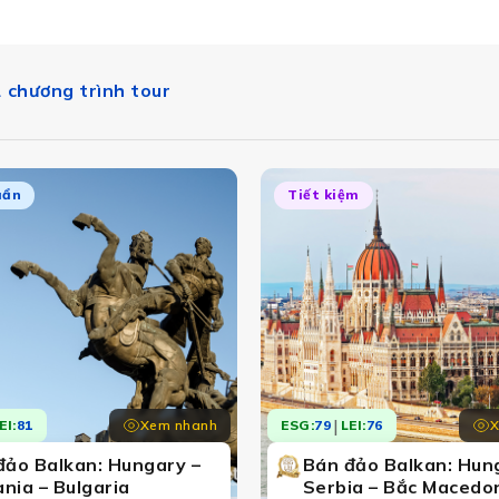
 chương trình tour
uẩn
Tiết kiệm
Du lịch NNSGN827
|
Xem nhanh
X
EI:
81
ESG:
79
LEI:
76
đảo Balkan: Hungary –
Bán đảo Balkan: Hun
nia – Bulgaria
Serbia – Bắc Macedon