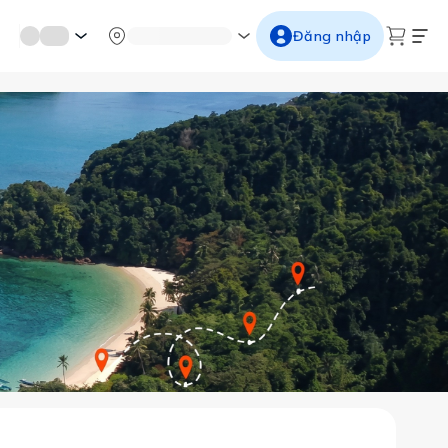
mới miền di sản
Từ cố đô đến thành thăng long
Ngắm ho
Đăng nhập