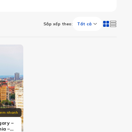
Sắp xếp theo
:
Tất cả
em nhanh
gary –
ia –