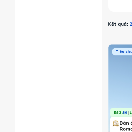
Kết quả:
2
Tiêu ch
|
ESG:
80
L
Bán 
Roma