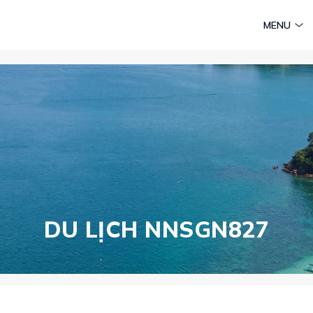
am
Huyền thoại Chăm Pa
Tinh hoa văn hoá biển
Sức sống 
MENU
Vietravel MICE
Vietravel Loyalty
Hành trình Caravan
t visa
DU LỊCH NNSGN827