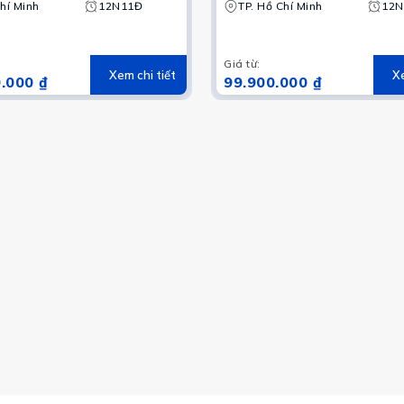
hí Minh
12N11Đ
TP. Hồ Chí Minh
Albania – Montenegr
12N
Bosnia & Herzegovia
Croatia – Slovenia
Giá từ
:
Xem chi tiết
Xe
.000 ₫
99.900.000 ₫