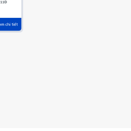
o –
11Đ
 –
m chi tiết