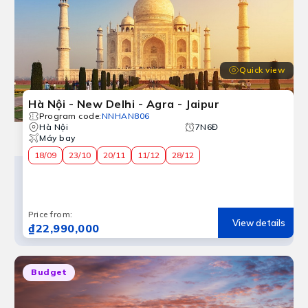
 tình lãng mạn, đền Taj Mahal nổi tiếng khắp thế giới bở
Quick view
Hà Nội - New Delhi - Agra - Jaipur
Program code
:
NNHAN806
Hà Nội
7N6Đ
Máy bay
18/09
23/10
20/11
11/12
28/12
Price from
:
View details
₫22,990,000
Budget