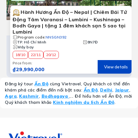
Hành Hương Ấn Độ – Nepal | Chiêm Bái Tứ
Động Tâm Varanasi – Lumbini – Kushinaga –
Bodh Gaya | tặng 1 đêm khách sạn 5 sao tại
Lumbini
Program code
:
NNSGN392
TP. Hồ Chí Minh
8N7Đ
Máy bay
18/10
22/11
20/12
Price from
:
View details
₫29,990,000
Đăng ký tour
Ấn Độ
cùng Vietravel, Quý khách có thể đến
khám phá các điểm đến nổi bật sau:
Ấn Độ
,
Delhi
,
Jaipur
,
Agra
,
Kashmir
,
Bodhagaya
,... Để hiểu hơn về Ấn Độ, mời
Quý khách tham khảo
Kinh nghiệm du lịch Ấn Độ
.