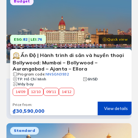
Budget
|
Quick view
ESG:
82
LEI:
76
Ấn Độ | Hành trình di sản và huyền thoại
Bollywood: Mumbai – Bollywood –
Aurangabad – Ajanta – Ellora
Program code
:
NNSGN3932
TP. Hồ Chí Minh
6N5Đ
Máy bay
14/09
12/10
09/11
14/12
Price from
:
View details
₫30,590,000
Ấn Độ
Standard