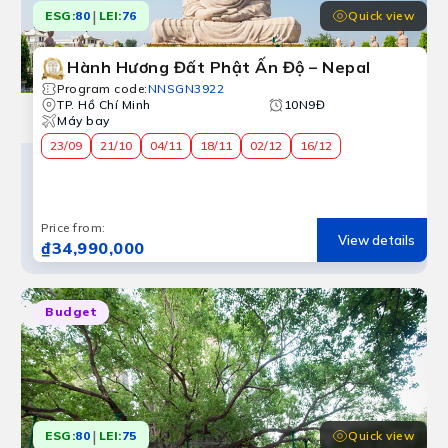
|
Quick view
ESG:
80
LEI:
76
Hành Hương Đất Phật Ấn Độ – Nepal
Program code
:
NNSGN3922
TP. Hồ Chí Minh
10N9Đ
Máy bay
23/09
21/10
04/11
18/11
02/12
16/12
Price from
:
View details
₫34,990,000
Budget
|
Quick view
ESG:
80
LEI:
75