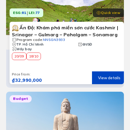
|
Quick view
ESG:
81
LEI:
77
Ấn Độ: Khám phá miền sơn cước Kashmir |
Srinagar – Gulmarg – Pahalgam – Sonamarg
Program code
:
NNSGN3933
TP. Hồ Chí Minh
6N5Đ
Máy bay
20/09
18/10
Price from
:
View details
₫32,990,000
Budget