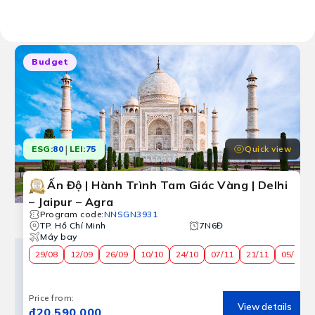
Results:
9 tour programs
Budget
|
Quick view
ESG:
80
LEI:
75
Ấn Độ | Hành Trình Tam Giác Vàng | Delhi
– Jaipur – Agra
Program code
:
NNSGN3931
TP. Hồ Chí Minh
7N6Đ
Máy bay
29/08
12/09
26/09
10/10
24/10
07/11
21/11
05/12
Price from
:
View details
₫20,590,000