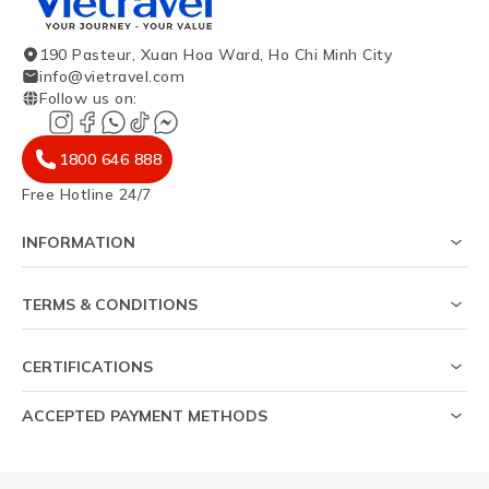
190 Pasteur, Xuan Hoa Ward, Ho Chi Minh City
info@vietravel.com
Follow us on
:
1800 646 888
Free Hotline 24/7
INFORMATION
About Us
Survey on visa success rate
TERMS & CONDITIONS
Travel magazine
Privacy policy
News
Usage agreement
Sitemap
CERTIFICATIONS
Personal data protection policy
Help
ACCEPTED PAYMENT METHODS