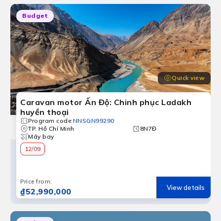
Budget
Quick view
Caravan motor Ấn Độ: Chinh phục Ladakh
huyền thoại
Program code
:
NNSGN99290
TP. Hồ Chí Minh
8N7Đ
Máy bay
12/09
Price from
:
View details
₫52,990,000