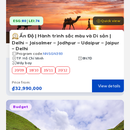
|
Quick view
ESG:
80
LEI:
74
Ấn Độ | Hành trình sắc màu và Di sản |
Delhi – Jaisalmer – Jodhpur – Udaipur – Jaipur
– Delhi
Program code
:
NNSGN393
TP. Hồ Chí Minh
8N7Đ
Máy bay
20/09
18/10
15/11
20/12
Price from
:
View details
₫32,990,000
Budget