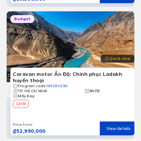
Budget
Quick view
Caravan motor Ấn Độ: Chinh phục Ladakh
huyền thoại
Program code
:
NNCRV290
TP. Hồ Chí Minh
8N7Đ
Máy bay
12/09
Price from
:
View details
₫52,990,000