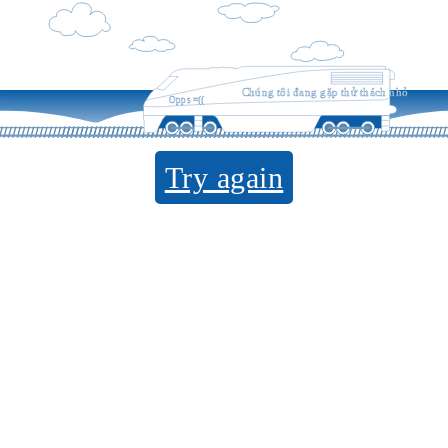
Chúng tôi đang gặp thử thách nhỏ
Opps =((
Try again