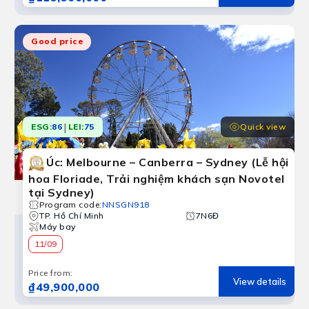
Good price
|
Quick view
ESG:
86
LEI:
75
Úc: Melbourne – Canberra – Sydney (Lễ hội
hoa Floriade, Trải nghiệm khách sạn Novotel
tại Sydney)
Program code
:
NNSGN918
TP. Hồ Chí Minh
7N6Đ
Máy bay
11/09
Price from
:
View details
₫49,900,000