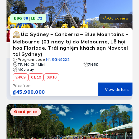
|
Quick view
ESG:
88
LEI:
72
Úc: Sydney – Canberra – Blue Mountains –
Melbourne (01 ngày tự do Melbourne, Lễ hội
hoa Floriade, Trải nghiệm khách sạn Novotel
tại Sydney)
Program code
:
NNSGN9222
TP. Hồ Chí Minh
7N6Đ
Máy bay
24/09
01/10
08/10
Price from
:
View details
₫45,900,000
Good price