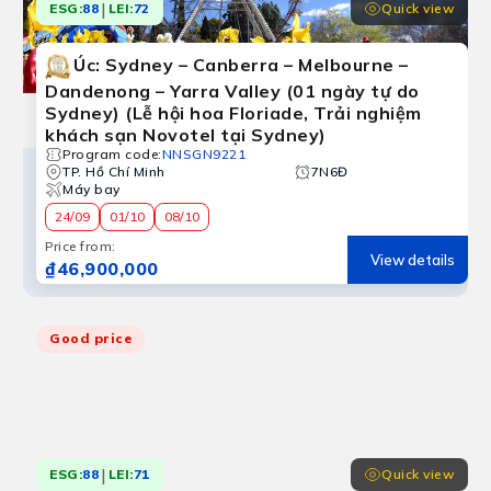
|
Quick view
ESG:
88
LEI:
72
Úc: Sydney – Canberra – Melbourne –
Dandenong – Yarra Valley (01 ngày tự do
Sydney) (Lễ hội hoa Floriade, Trải nghiệm
khách sạn Novotel tại Sydney)
Program code
:
NNSGN9221
TP. Hồ Chí Minh
7N6Đ
Máy bay
24/09
01/10
08/10
Price from
:
View details
₫46,900,000
Good price
|
Quick view
ESG:
88
LEI:
71