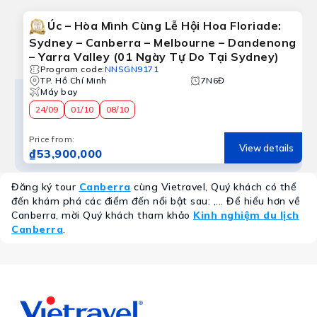
Úc – Hòa Mình Cùng Lễ Hội Hoa Floriade:
Sydney – Canberra – Melbourne – Dandenong
– Yarra Valley (01 Ngày Tự Do Tại Sydney)
Program code
:
NNSGN9171
TP. Hồ Chí Minh
7N6Đ
Máy bay
24/09
01/10
08/10
Price from
:
View details
₫53,900,000
Đăng ký tour
Canberra
cùng Vietravel, Quý khách có thể
đến khám phá các điểm đến nổi bật sau: ,... Để hiểu hơn về
Canberra, mời Quý khách tham khảo
Kinh nghiệm du lịch
Canberra
.