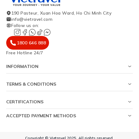
190 Pasteur, Xuan Hoa Ward, Ho Chi Minh City
info@vietravel.com
Follow us on
:
1800 646 888
Free Hotline 24/7
INFORMATION
About Us
Survey on visa success rate
TERMS & CONDITIONS
Travel magazine
Privacy policy
News
Usage agreement
Sitemap
CERTIFICATIONS
Personal data protection policy
Help
ACCEPTED PAYMENT METHODS
Copyright © Vietravel 2025. All rights reserved.