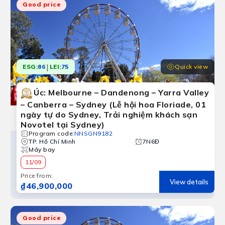
Good price
|
Quick view
ESG:
86
LEI:
75
Úc: Melbourne – Dandenong – Yarra Valley
– Canberra – Sydney (Lễ hội hoa Floriade, 01
ngày tự do Sydney, Trải nghiệm khách sạn
Novotel tại Sydney)
Program code
:
NNSGN9182
TP. Hồ Chí Minh
7N6Đ
Máy bay
11/09
Price from
:
View details
₫46,900,000
Good price