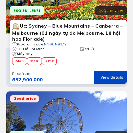
|
Quick view
ESG:
88
LEI:
71
Úc: Sydney – Blue Mountains – Canberra –
Melbourne (01 ngày tự do Melbourne, Lễ hội
hoa Floriade)
Program code
:
NNSGN9172
TP. Hồ Chí Minh
7N6Đ
Máy bay
24/09
01/10
08/10
Price from
:
View details
₫52,900,000
Good price