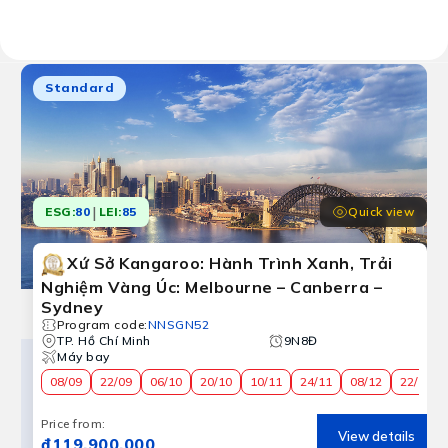
Results:
10 tour programs
Standard
|
Quick view
ESG:
80
LEI:
85
Xứ Sở Kangaroo: Hành Trình Xanh, Trải
Nghiệm Vàng Úc: Melbourne – Canberra –
Sydney
Program code
:
NNSGN52
TP. Hồ Chí Minh
9N8Đ
Máy bay
08/09
22/09
06/10
20/10
10/11
24/11
08/12
22/12
Price from
:
View details
₫119,900,000