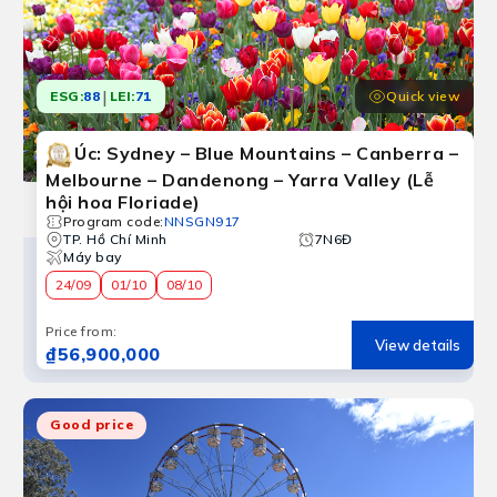
|
Quick view
ESG:
88
LEI:
71
Úc: Sydney – Blue Mountains – Canberra –
Melbourne – Dandenong – Yarra Valley (Lễ
hội hoa Floriade)
Program code
:
NNSGN917
TP. Hồ Chí Minh
7N6Đ
Máy bay
24/09
01/10
08/10
Price from
:
View details
₫56,900,000
Good price