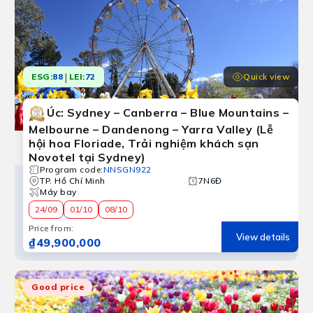
|
Quick view
ESG:
88
LEI:
72
Úc: Sydney – Canberra – Blue Mountains –
Melbourne – Dandenong – Yarra Valley (Lễ
Canberra
hội hoa Floriade, Trải nghiệm khách sạn
 viên xanh mát và nhịp sống chậm rãi. Đến Canberra Úc, 
Novotel tại Sydney)
Program code
:
NNSGN922
TP. Hồ Chí Minh
7N6Đ
Máy bay
24/09
01/10
08/10
Price from
:
View details
₫49,900,000
Good price