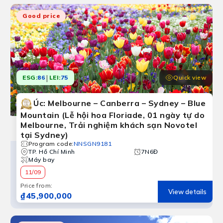
Good price
|
Quick view
ESG:
86
LEI:
75
Úc: Melbourne – Canberra – Sydney – Blue
Mountain (Lễ hội hoa Floriade, 01 ngày tự do
Melbourne, Trải nghiệm khách sạn Novotel
tại Sydney)
Program code
:
NNSGN9181
TP. Hồ Chí Minh
7N6Đ
Máy bay
11/09
Price from
:
View details
₫45,900,000