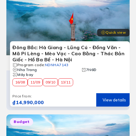
Quick view
Đông Bắc: Hà Giang - Lũng Cú - Đồng Văn -
Mã Pí Lèng - Mèo Vạc - Cao Bằng - Thác Bản
Giốc - Hồ Ba Bể - Hà Nội
Program code
:
NDNHA7143
Nha Trang
7N6Đ
Máy bay
16/08
11/09
09/10
13/11
Price from
:
View details
₫14,990,000
Budget