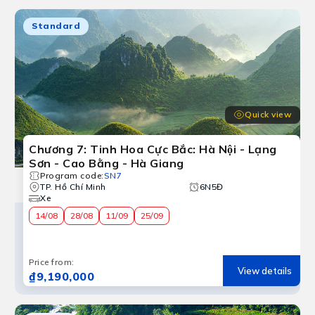
Standard
Quick view
Chương 7: Tinh Hoa Cực Bắc: Hà Nội - Lạng
Sơn - Cao Bằng - Hà Giang
Program code
:
SN7
Cao Bằng
TP. Hồ Chí Minh
6N5Đ
Xe
ờm Ngao thế giới của nhũ đá thiên nhiên. Cao Bằng cũng
14/08
28/08
11/09
25/09
Price from
:
View details
₫9,190,000