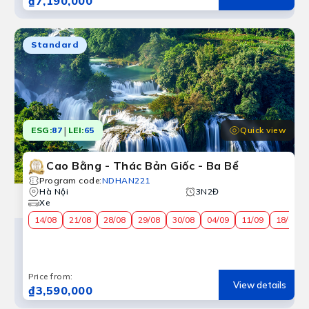
₫7,190,000
Standard
|
Quick view
ESG:
87
LEI:
65
Cao Bằng - Thác Bản Giốc - Ba Bể
Program code
:
NDHAN221
Hà Nội
3N2Đ
Xe
14/08
21/08
28/08
29/08
30/08
04/09
11/09
18/09
Price from
:
View details
₫3,590,000