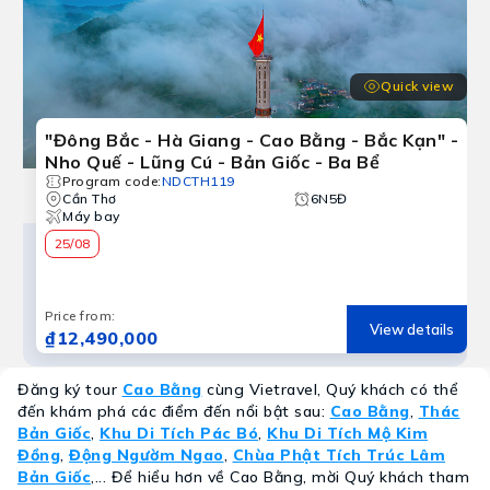
Quick view
"Đông Bắc - Hà Giang - Cao Bằng - Bắc Kạn" -
Nho Quế - Lũng Cú - Bản Giốc - Ba Bể
Program code
:
NDCTH119
Cần Thơ
6N5Đ
Máy bay
25/08
Price from
:
View details
₫12,490,000
Đăng ký tour
Cao Bằng
cùng Vietravel, Quý khách có thể
đến khám phá các điểm đến nổi bật sau:
Cao Bằng
,
Thác
Bản Giốc
,
Khu Di Tích Pác Bó
,
Khu Di Tích Mộ Kim
Đồng
,
Động Ngườm Ngao
,
Chùa Phật Tích Trúc Lâm
Bản Giốc
,... Để hiểu hơn về Cao Bằng, mời Quý khách tham