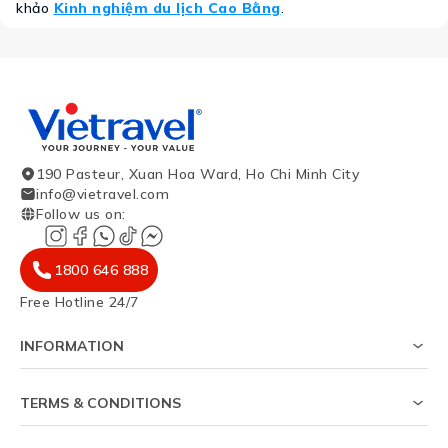
khảo
Kinh nghiệm du lịch Cao Bằng
.
190 Pasteur, Xuan Hoa Ward, Ho Chi Minh City
info@vietravel.com
Follow us on
:
1800 646 888
Free Hotline 24/7
INFORMATION
About Us
Survey on visa success rate
TERMS & CONDITIONS
Travel magazine
Privacy policy
News