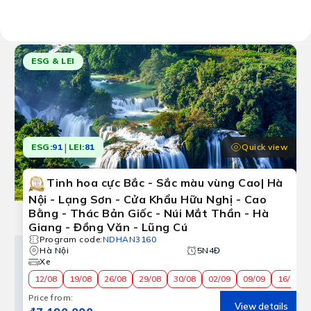
Results:
6 tour programs
ESG & LEI
|
Quick view
ESG:
91
LEI:
81
Tinh hoa cực Bắc - Sắc màu vùng Cao| Hà
Nội - Lạng Sơn - Cửa Khẩu Hữu Nghị - Cao
Bằng - Thác Bản Giốc - Núi Mắt Thần - Hà
Giang - Đồng Văn - Lũng Cú
Program code
:
NDHAN3160
Hà Nội
5N4Đ
Xe
12/08
19/08
26/08
29/08
30/08
02/09
09/09
16/09
Price from
:
View details