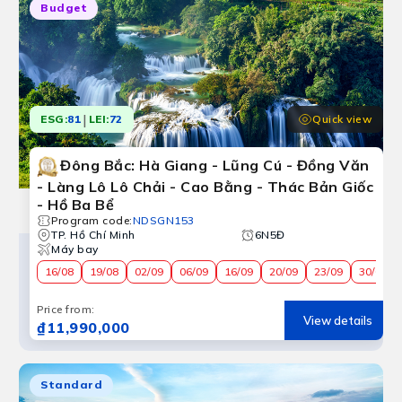
Budget
|
Quick view
ESG:
81
LEI:
72
Đông Bắc: Hà Giang - Lũng Cú - Đồng Văn
- Làng Lô Lô Chải - Cao Bằng - Thác Bản Giốc
- Hồ Ba Bể
Program code
:
NDSGN153
TP. Hồ Chí Minh
6N5Đ
Máy bay
16/08
19/08
02/09
06/09
16/09
20/09
23/09
30/09
Price from
:
View details
₫11,990,000
Standard