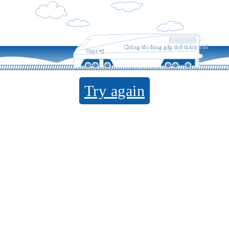
Chúng tôi đang gặp thử thách nhỏ
Opps =((
Try again