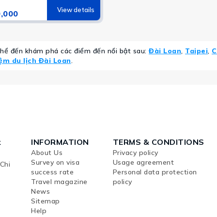
View details
,000
thể đến khám phá các điểm đến nổi bật sau:
Đài Loan
,
Taipei
,
C
ệm du lịch Đài Loan
.
k
INFORMATION
TERMS & CONDITIONS
About Us
Privacy policy
Survey on visa
Usage agreement
Chi
success rate
Personal data protection
Travel magazine
policy
News
Sitemap
Help