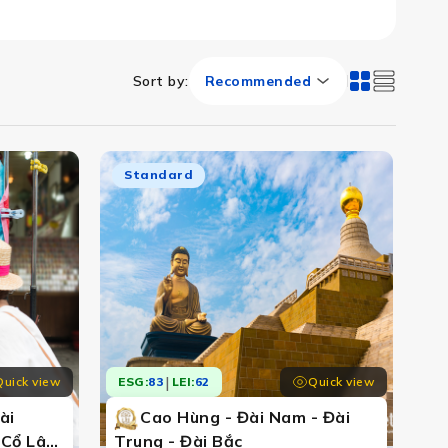
Sort by
:
Recommended
Standard
|
Quick view
Quick view
ESG:
83
LEI:
62
ài
Cao Hùng - Đài Nam - Đài
 Cổ Lâm
Trung - Đài Bắc