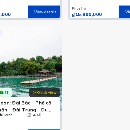
n - Khách Sạn 4*
Liễu – Đài Bắc
Price from
:
View details
Vi
,000
₫15,990,000
Quick view
EI:
75
Loan: Đài Bắc – Phố cổ
ần – Đài Trung – Du
Hồ Nhật Nguyệt – Cao
hí Minh
5N4Đ
Phật Quang Sơn Tự