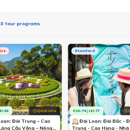
10 tour programs
ice
Standard
|
Quick view
EI:
60
ESG:
76
LEI:
77
Loan: Đài Trung – Cao
Đài Loan: Đài Bắc - Đ
Làng Cầu Vồng – Nông
Trung - Cao Hùng - Nhà