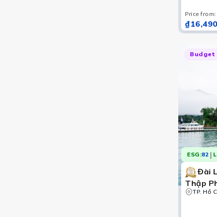
Cửu Phầ
Price from
:
₫16,490
Budget
|
ESG:
82
L
Đài 
Thập Ph
thuyền 
TP. Hồ C
Hùng – 