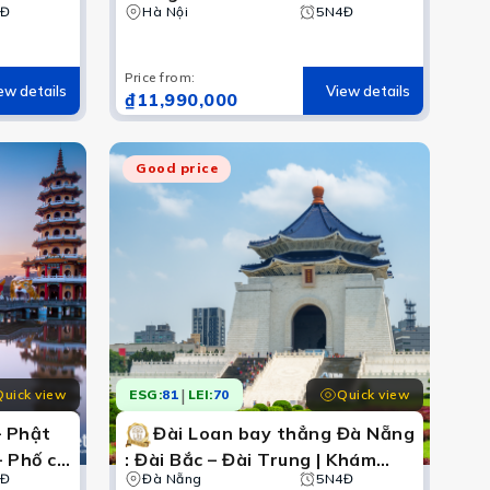
Phố cổ
4Đ
Hà Nội
5N4Đ
Price from
:
ew details
View details
₫11,990,000
Good price
ều điểm đến nổi bật của hòn đảo xinh đẹp. Xem ngay!
|
Quick view
Quick view
ESG:
81
LEI:
70
– Phật
Đài Loan bay thẳng Đà Nẵng
– Phố cổ
: Đài Bắc – Đài Trung | Khám
4Đ
phá làng cổ Thập Phần - Tặng
Đà Nẵng
5N4Đ