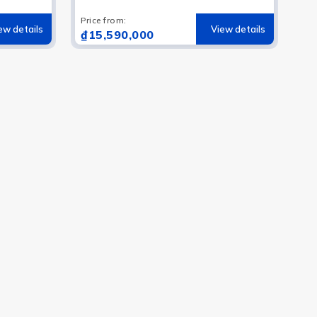
Price from
:
ew details
View details
₫15,590,000