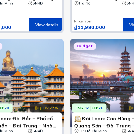
Thanh Cảnh – Đài Bắc –
hí Minh
5N4Đ
Thái An - Thả đèn trời 
Hà Nội
5N
ên Dương Minh Sơn –
Thập Phần
g Cố Cung
Price from
:
View details
Vi
,000
₫11,990,000
Budget
Đài Loan
Đài Bắc, Đài Trung, Cao Hùng, Lộc Cảng, Đào Viên và nhi
|
Quick view
EI:
70
ESG:
82
LEI:
71
Loan: Đài Bắc – Phố cổ
Đài Loan: Cao Hùng 
ần – Đài Trung – Nhà
Quang Sơn – Đài Trung 
heng – Du thuyền Nhật
hí Minh
5N4Đ
Lộc Cảng – Đài Bắc
TP. Hồ Chí Minh
5N