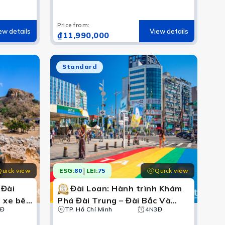
thả đèn trời (Khách sạn 3 sao)
Price from
:
ew details
View details
₫11,990,000
Standard
|
Quick view
Quick view
ESG:
80
LEI:
75
 Đài
Đài Loan: Hành trình Khám
p xe bên
Phá Đài Trung – Đài Bắc Và
úi Cửu
4Đ
Chinh Phục Giải Marathon Eva
TP. Hồ Chí Minh
4N3Đ
ất Dã
Air 2026