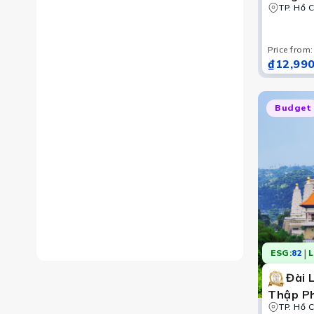
trường 
TP. Hồ C
Công vi
Bảo tàn
Price from
:
₫12,990
Budget
Đặt tour du lịch Đài Loan trên Vietravel khám phá 
|
ESG:
82
L
Đài 
Thập Ph
ga Chec
TP. Hồ C