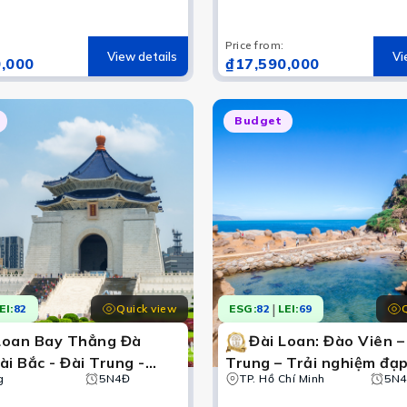
Đàm – Cao Hùng – Phật
Sơn Tự
Price from
:
View details
Vi
,000
₫17,590,000
Budget
|
Quick view
EI:
82
ESG:
82
LEI:
69
Loan Bay Thẳng Đà
Đài Loan: Đào Viên –
ài Bắc - Đài Trung -
Trung – Trải nghiệm đạ
 Thập Phần - Tặng Thả
g
5N4Đ
Hồ Nhật Nguyệt – Phố N
TP. Hồ Chí Minh
5N
i - Khám Phá Phố Cổ
Phần – Công viên địa ch