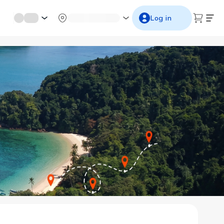
mới miền di sản
Từ cố đô đến thành thăng long
Ngắm ho
Log in