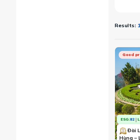
Results:
Good pr
|
ESG:
82
L
Đài 
Hùng – 