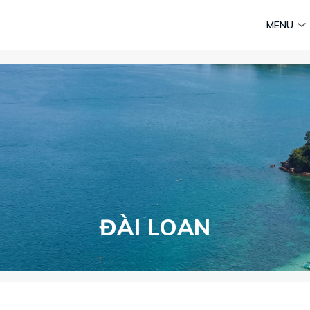
am
Huyền thoại Chăm Pa
Tinh hoa văn hoá biển
Sức sống 
MENU
Vietravel MICE
Vietravel Loyalty
Caravan Journeys
te Survey
ĐÀI LOAN