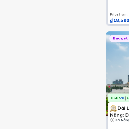
Nguyệt 
Quang 
Price from
:
₫18,590
Budget
|
ESG:
78
L
Đài 
Nẵng: Đ
Làng Cổ
Đà Nẵn
Đèn Trờ