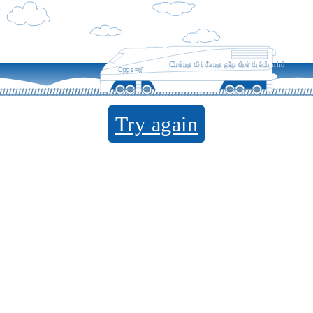
Chúng tôi đang gặp thử thách nhỏ
Opps =((
Try again