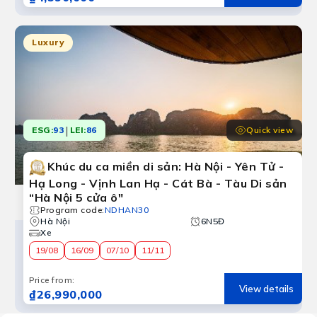
Luxury
|
Quick view
ESG:
93
LEI:
86
Khúc du ca miền di sản: Hà Nội - Yên Tử -
Hạ Long - Vịnh Lan Hạ - Cát Bà - Tàu Di sản
“Hà Nội 5 cửa ô"
Program code
:
NDHAN30
Hà Nội
6N5Đ
Xe
19/08
16/09
07/10
11/11
Price from
:
View details
₫26,990,000