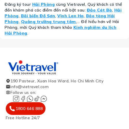
Đăng ký tour
Hải Phòng
cùng Vietravel, Quý khách có thể
đến khám phá các điểm đến nổi bật sau:
Đảo Cát Bà
,
Hải
Phòng
,
Bãi biển Đồ Sơn
,
Vịnh Lan Hạ
,
Bảo tàng Hải
Phòng
,
Quảng trường trung tâm
,... Để hiểu hơn về Hải
Phòng, mời Quý khách tham khảo
Kinh nghiệm du lịch
Hải Phòng
.
190 Pasteur, Xuan Hoa Ward, Ho Chi Minh City
info@vietravel.com
Follow us on
:
1800 646 888
Free Hotline 24/7