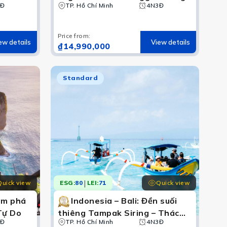
5Đ
Trời Lempuyang
TP. Hồ Chí Minh
4N3Đ
Price from
:
ew details
View details
₫14,990,000
ổ xen lẫn tòa nhà hiện đại, Surabaya với văn hóa Ân Độ, 
Standard
|
Quick view
Quick view
ESG:
80
LEI:
71
hám phá
Indonesia – Bali: Đền suối
Tự Do
thiêng Tampak Siring – Thác
3Đ
nước Blangsinga – Bali Bird
TP. Hồ Chí Minh
4N3Đ