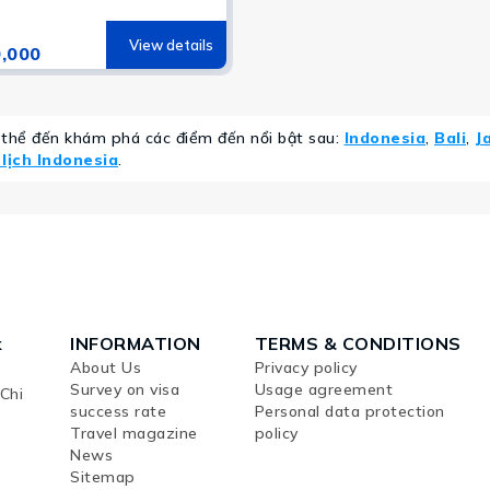
View details
,000
 thể đến khám phá các điểm đến nổi bật sau:
Indonesia
,
Bali
,
J
lịch Indonesia
.
k
INFORMATION
TERMS & CONDITIONS
About Us
Privacy policy
Survey on visa
Usage agreement
Chi
success rate
Personal data protection
Travel magazine
policy
News
Sitemap