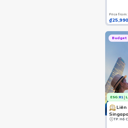
Price from
:
₫25,990
Budget
|
ESG:
81
L
Liên
Singapo
Malaysi
TP. Hồ C