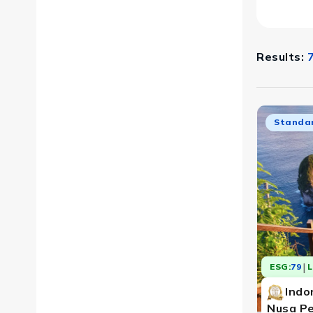
Results:
Standa
|
ESG:
79
L
Indon
Nusa P