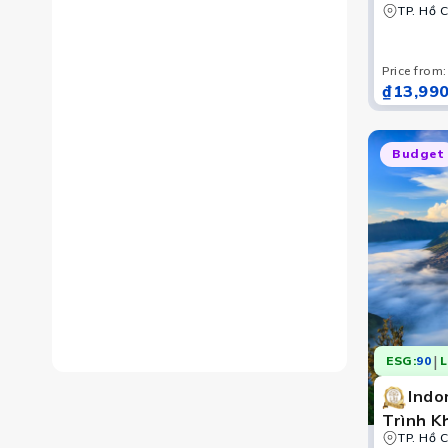
TP. Hồ C
Price from
:
₫13,990
kính, bãi biển tuyệt đẹp, nhà thờ Hồi giáo uy nghiêm. Du
Budget
|
ESG:
90
L
Indo
Trình K
Lửa Bro
TP. Hồ C