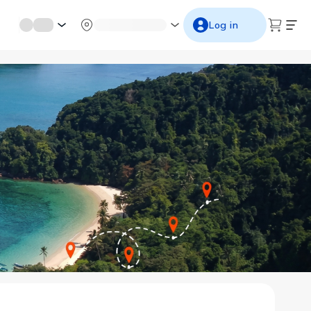
mới miền di sản
Từ cố đô đến thành thăng long
Ngắm ho
Log in