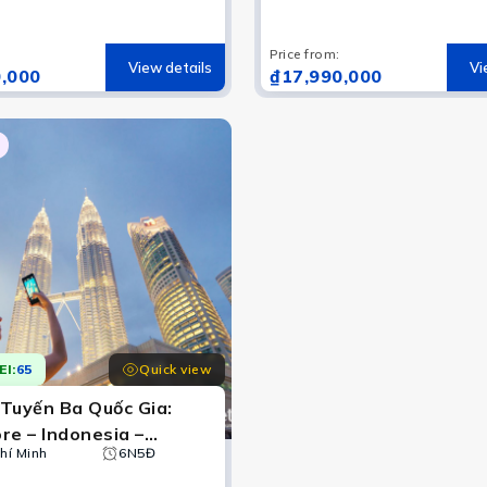
Price from
:
View details
Vi
,000
₫17,990,000
Quick view
EI:
65
 Tuyến Ba Quốc Gia:
re – Indonesia –
a
hí Minh
6N5Đ