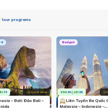
7 tour programs
rd
Budget
|
Quick view
EI:
73
ESG:
81
LEI:
65
esia – Bali: Đảo Bali –
Liên Tuyến Ba Quốc G
enida
Malaysia – Indonesia –