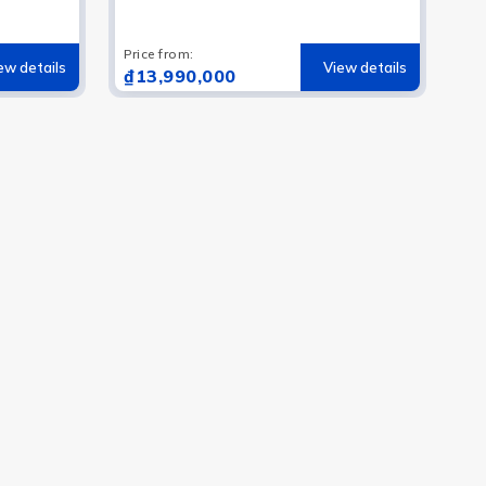
Park
Price from
:
ew details
View details
₫13,990,000