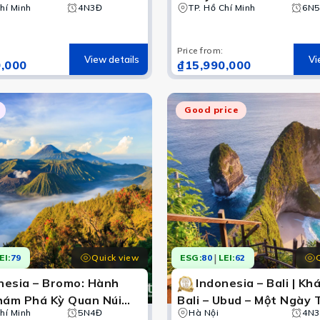
hí Minh
4N3Đ
Singapore
TP. Hồ Chí Minh
6N
Price from
:
View details
Vi
,000
₫15,990,000
Indonesia
 lịch Indonesia tập trung ở Jakarta với kiến trúc Java c
Good price
|
Quick view
EI:
79
ESG:
80
LEI:
62
nesia – Bromo: Hành
Indonesia – Bali | K
hám Phá Kỳ Quan Núi
Bali – Ubud – Một Ngày 
mo – Ijen Crater
hí Minh
5N4Đ
Hà Nội
4N