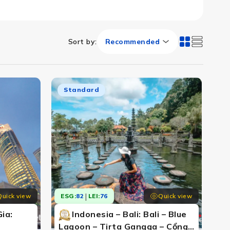
Sort by
:
Recommended
Standard
|
Quick view
Quick view
ESG:
82
LEI:
76
ia:
Indonesia – Bali: Bali – Blue
Lagoon – Tirta Gangga – Cổng