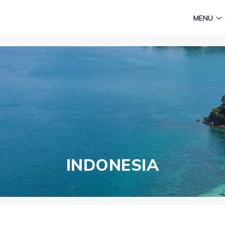
am
Huyền thoại Chăm Pa
Tinh hoa văn hoá biển
Sức sống 
MENU
Vietravel MICE
Vietravel Loyalty
Caravan Journeys
te Survey
INDONESIA