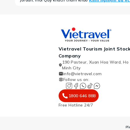
Jordan, mời Quý khách tham khảo
Kinh nghiệm du lị
Vietravel Tourism Joint Stoc
Company
190 Pasteur, Xuan Hoa Ward, Ho 
Minh City
info@vietravel.com
Follow us on
:
1800 646 888
Free Hotline 24/7
Pl