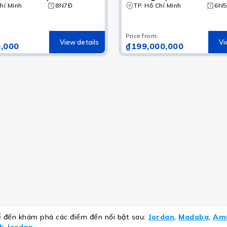
 Biển Chết – Doha –
hí Minh
8N7Đ
kính giữa sa mạc Wadi A
TP. Hồ Chí Minh
6N
ộng Khalifa – Làng
Biển Chết
 Katara | Chương trình
Price from
:
View details
Vi
,000
₫199,000,000
ể đến khám phá các điểm đến nổi bật sau:
Jordan
,
Madaba
,
Am