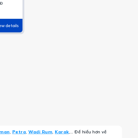
run –
5Đ
ew details
man
,
Petra
,
Wadi Rum
,
Karak
,... Để hiểu hơn về