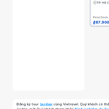
Wadi Rum –
TP. Hồ C
Sân vận đ
văn hóa
mới
Price from
:
₫87,900
Đăng ký tour
Jordan
cùng Vietravel, Quý khách có th