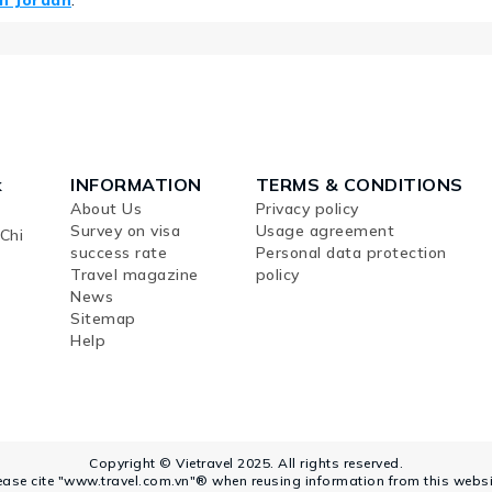
ch Jordan
.
k
INFORMATION
TERMS & CONDITIONS
About Us
Privacy policy
Survey on visa
Usage agreement
Chi
success rate
Personal data protection
Travel magazine
policy
News
Sitemap
Help
Copyright © Vietravel 2025. All rights reserved.
ease cite "www.travel.com.vn"® when reusing information from this websi