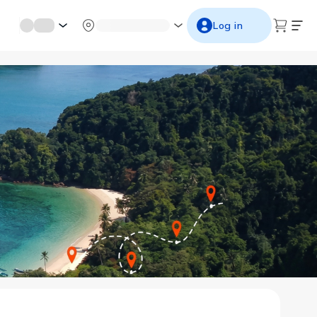
mới miền di sản
Từ cố đô đến thành thăng long
Ngắm ho
Log in