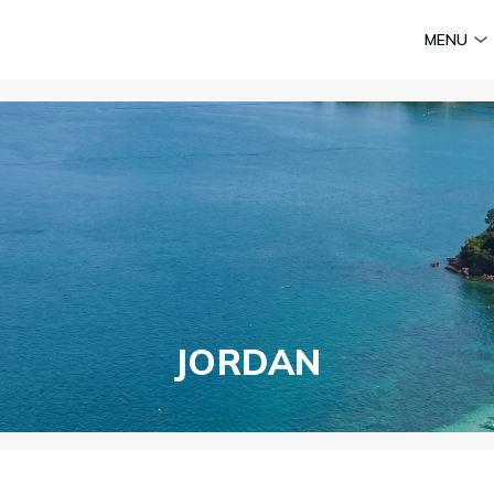
am
Huyền thoại Chăm Pa
Tinh hoa văn hoá biển
Sức sống 
MENU
Vietravel MICE
Vietravel Loyalty
Caravan Journeys
te Survey
JORDAN