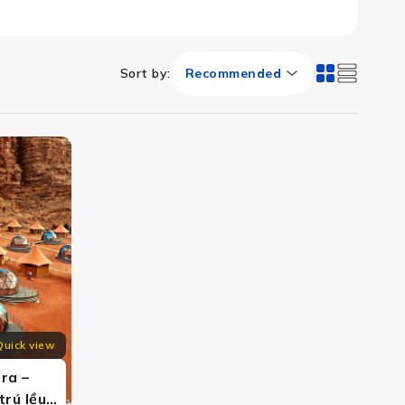
Sort by
:
Recommended
di Rum, tour Jordan mở ra hành trình khám phá độc nhất,
Quick view
ra –
trú lều