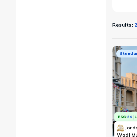
Results:
Standa
và Tây, nơi hội tụ tôn giáo, lịch sử và thiên nhiên kỳ 
|
ESG:
84
L
Jord
Wadi Mu