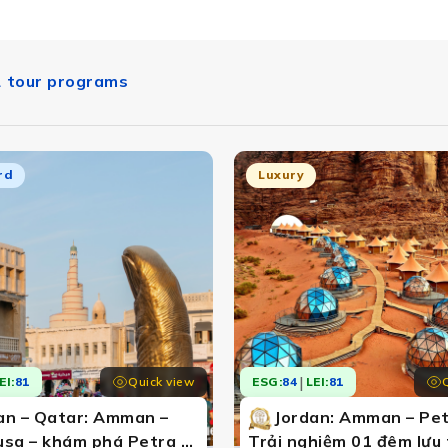
2 tour programs
rd
Luxury
Jordan
vĩ. Từ thành phố đá hồng Petra, Biển Chết đến sa mạc Wa
|
Quick view
EI:
81
ESG:
84
LEI:
81
an – Qatar: Amman –
Jordan: Amman – Pet
sa – khám phá Petra –
Trải nghiệm 01 đêm lưu 