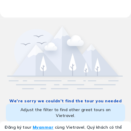
Results:
0 tour programs
Myanmar
nmar còn những cánh rừng nguyên sinh, những dãy núi hù
We're sorry we couldn't find the tour you needed
Adjust the filter to find other great tours on
Vietravel.
Đăng ký tour
Myanmar
cùng Vietravel, Quý khách có thể