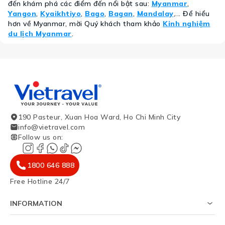
đến khám phá các điểm đến nổi bật sau:
Myanmar
,
Yangon
,
Kyaikhtiyo
,
Bago
,
Bagan
,
Mandalay
,... Để hiểu
hơn về Myanmar, mời Quý khách tham khảo
Kinh nghiệm
du lịch Myanmar
.
190 Pasteur, Xuan Hoa Ward, Ho Chi Minh City
info@vietravel.com
Follow us on
:
1800 646 888
Free Hotline 24/7
INFORMATION
About Us