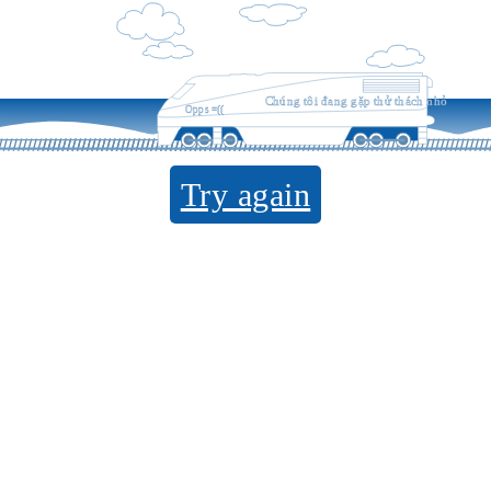
Chúng tôi đang gặp thử thách nhỏ
Opps =((
Try again