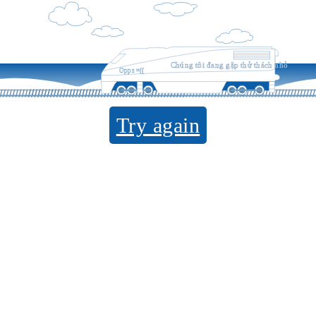
Chúng tôi đang gặp thử thách nhỏ
Opps =((
Try again