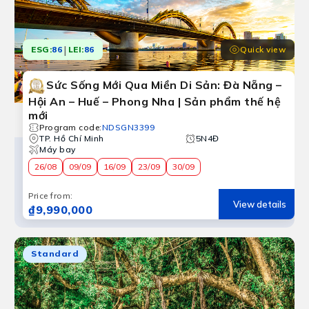
|
Quick view
ESG:
86
LEI:
86
Sức Sống Mới Qua Miền Di Sản: Đà Nẵng –
Hội An – Huế – Phong Nha | Sản phẩm thế hệ
mới
Program code
:
NDSGN3399
TP. Hồ Chí Minh
5N4Đ
Máy bay
26/08
09/09
16/09
23/09
30/09
Price from
:
View details
₫9,990,000
Standard