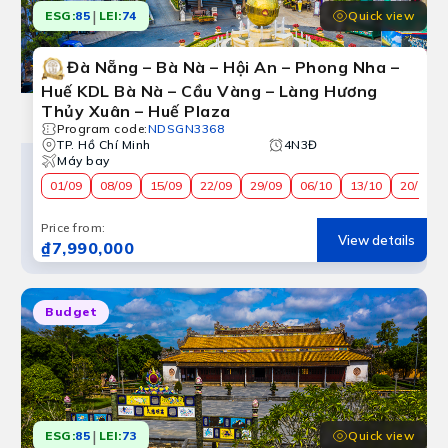
|
Quick view
ESG:
85
LEI:
74
Đà Nẵng – Bà Nà – Hội An – Phong Nha –
Huế KDL Bà Nà – Cầu Vàng – Làng Hương
Thủy Xuân – Huế Plaza
Program code
:
NDSGN3368
TP. Hồ Chí Minh
4N3Đ
Máy bay
01/09
08/09
15/09
22/09
29/09
06/10
13/10
20/10
Price from
:
View details
₫7,990,000
Budget
|
Quick view
ESG:
85
LEI:
73