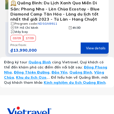
Quảng Bình: Du Lịch Xanh Qua Miền Di
Sản: Phong Nha - Lèn Chùa Ecostay - Blue
Diamond Camp Tân Hóa - Làng du lịch tốt
nhất thế giới 2023 - Tú Làn - Hang Chuột
Program code
:
NDSGN9911
TP. Hồ Chí Minh
4N3Đ
Máy bay
03/09
17/09
Price from
:
View details
₫13,990,000
Đăng ký tour
Quảng Bình
cùng Vietravel, Quý khách có
thể đến khám phá các điểm đến nổi bật sau:
Động Phong
Nha
,
Động Thiên Đường
,
Đảo Yến
,
Quảng Bình
,
Vũng
Chùa
,
Khu du lịch Ozo
,... Để hiểu hơn về Quảng Bình, mời
Quý khách tham khảo
Kinh nghiệm du lịch Quảng Bình
.