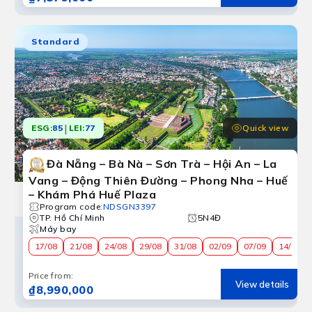
Standard
|
Quick view
ESG:
85
LEI:
77
Đà Nẵng – Bà Nà – Sơn Trà – Hội An – La
Vang – Động Thiên Đường – Phong Nha – Huế
– Khám Phá Huế Plaza
Program code
:
NDSGN3397
TP. Hồ Chí Minh
5N4Đ
Máy bay
17/08
21/08
24/08
29/08
31/08
02/09
07/09
14/09
Price from
:
View details
₫8,990,000