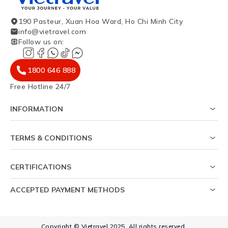
190 Pasteur, Xuan Hoa Ward, Ho Chi Minh City
info@vietravel.com
Follow us on
:
1800 646 888
Free Hotline 24/7
INFORMATION
About Us
Survey on visa success rate
TERMS & CONDITIONS
Travel magazine
Privacy policy
News
Usage agreement
Sitemap
CERTIFICATIONS
Personal data protection policy
Help
ACCEPTED PAYMENT METHODS
Copyright © Vietravel 2025. All rights reserved.