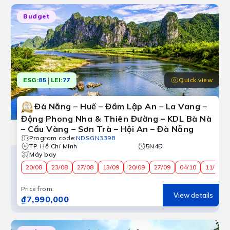
Budget
|
Quick view
ESG:
85
LEI:
77
Đà Nẵng – Huế – Đầm Lập An – La Vang –
Động Phong Nha & Thiên Đường – KDL Bà Nà
– Cầu Vàng – Sơn Trà – Hội An – Đà Nẵng
Program code
:
NDSGN3398
TP. Hồ Chí Minh
5N4Đ
Máy bay
20/08
23/08
27/08
13/09
20/09
27/09
04/10
11/10
Price from
:
View details
₫7,990,000