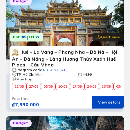
Budget
|
Quick view
ESG:
85
LEI:
72
Huế – La Vang – Phong Nha – Bà Nà – Hội
An – Đà Nẵng – Làng Hương Thủy Xuân Huế
Plaza – Cầu Vàng
Program code
:
NDSGN3363
TP. Hồ Chí Minh
4N3Đ
Máy bay
22/08
27/08
05/09
10/09
17/09
24/09
26/09
03/12
Price from
:
View details
₫7,990,000
Budget