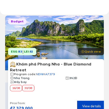
Results:
10 tour programs
Budget
|
Quick view
ESG:
83
LEI:
82
Khám phá Phong Nha - Blue Diamond
Retreat
Program code
:
NDNHA7379
Nha Trang
3N2Đ
Máy bay
16/08
30/08
Price from
:
View details
₫7,379,000