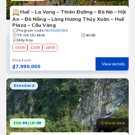
Huế – La Vang – Thiên Đường – Bà Nà – Hội
An – Đà Nẵng – Làng Hương Thủy Xuân – Huế
Plaza – Cầu Vàng
Program code
:
NDSGN3364
TP. Hồ Chí Minh
4N3Đ
Máy bay
03/09
12/09
19/09
Price from
:
View details
₫7,990,000
Standard
|
Quick view
ESG:
88
LEI:
88