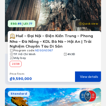
|
Quick view
ESG:
85
LEI:
77
Huế – Đại Nội – Điện Kiến Trung – Phong
Nha – Đà Nẵng – KDL Bà Nà – Hội An | Trải
Nghiệm Chuyến Tàu Di Sản
Quảng Bình
Program code
:
NDSGN3367
ur Quảng Bình là cơ hội để khám phá di sản thế giới d
TP. Hồ Chí Minh
4N3Đ
Máy bay
23/08
Price from
:
View details
₫9,590,000
Standard