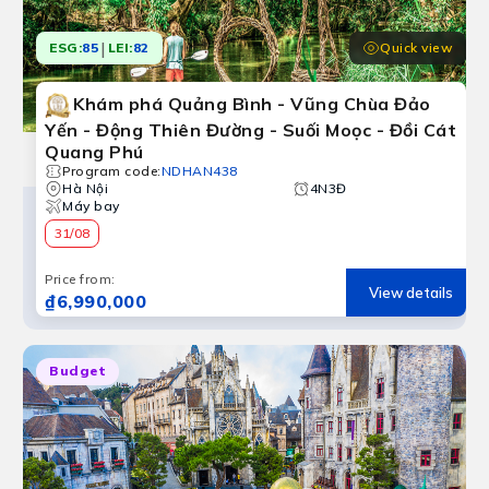
|
Quick view
ESG:
85
LEI:
82
Khám phá Quảng Bình - Vũng Chùa Đảo
Yến - Động Thiên Đường - Suối Moọc - Đồi Cát
Quang Phú
Program code
:
NDHAN438
Hà Nội
4N3Đ
Máy bay
31/08
Price from
:
View details
₫6,990,000
Budget