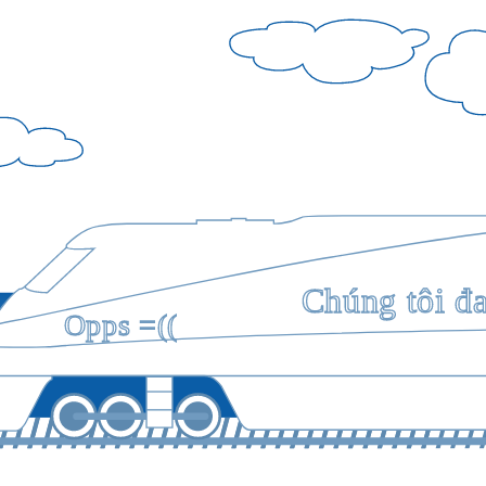
Chúng tôi đ
Opps =((