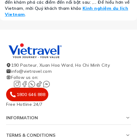
đến khám phá các điểm đến nổi bật sau: ,... Để hiểu hơn về
Vietnam, mời Quý khách tham khảo
Kinh nghiệm du lịch
Vietnam
.
190 Pasteur, Xuan Hoa Ward, Ho Chi Minh City
info@vietravel.com
Follow us on
:
1800 646 888
Free Hotline 24/7
INFORMATION
About Us
Survey on visa success rate
TERMS & CONDITIONS