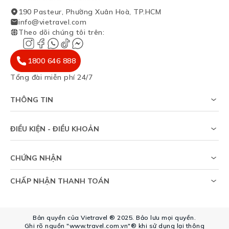
190 Pasteur, Phường Xuân Hoà, TP.HCM
info@vietravel.com
Theo dõi chúng tôi trên
:
1800 646 888
Tổng đài miễn phí 24/7
THÔNG TIN
Về chúng tôi
Khảo sát tỷ lệ đạt visa
ĐIỀU KIỆN - ĐIỀU KHOẢN
Tạp chí du lịch
Chính sách riêng tư
Tin tức
Thỏa thuận sử dụng
Sitemap
CHỨNG NHẬN
Chính sách bảo vệ dữ liệu cá nhân
Trợ giúp
CHẤP NHẬN THANH TOÁN
Bản quyền của Vietravel ® 2025. Bảo lưu mọi quyền.
Ghi rõ nguồn "www.travel.com.vn"® khi sử dụng lại thông