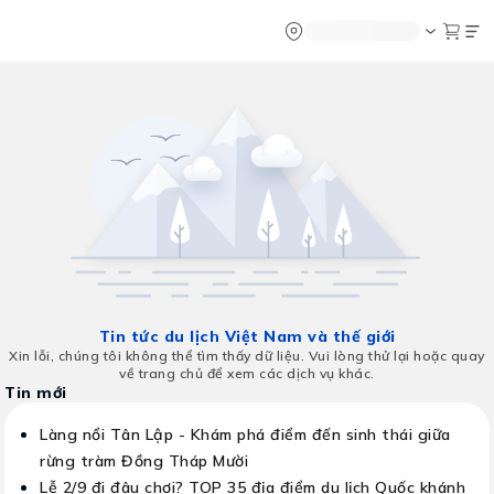
Chatbot
Tour Tet 2025
ASEAN Cup
Sống động phương n
Vietravel
Về chúng tôi
Vietravel MIC
Tạp chí du lịch
Vietravel Loy
Tin tức
Hành trình Ca
Vận chuyển
Khảo sát tỷ lệ đạt visa
Tra cứu booking
Khuyến mãi
Tin tức
Liên hệ
Tin tức du lịch Việt Nam và thế giới
Xin lỗi, chúng tôi không thể tìm thấy dữ liệu. Vui lòng thử lại hoặc quay
về trang chủ để xem các dịch vụ khác.
Tin mới
Làng nổi Tân Lập - Khám phá điểm đến sinh thái giữa
rừng tràm Đồng Tháp Mười
Lễ 2/9 đi đâu chơi? TOP 35 địa điểm du lịch Quốc khánh