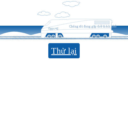
Chúng tôi đang gặp thử thách nhỏ
Opps =((
Thử lại