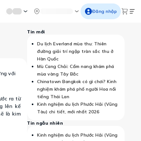
mới miền di sản
Từ cố đô đến thành thăng long
Ngắm ho
Đăng nhập
Tin mới
Du lịch Everland mùa thu: Thiên
đường giải trí ngập tràn sắc thu ở
Hàn Quốc
Mù Cang Chải: Cẩm nang khám phá
ưng với
mùa vàng Tây Bắc
Chinatown Bangkok có gì chơi? Kinh
nghiệm khám phá phố người Hoa nổi
tiếng Thái Lan
ước ra từ
Kinh nghiệm du lịch Phước Hải (Vũng
g lên kế
Tàu) chi tiết, mới nhất 2026
sẽ là kim
Tin ngẫu nhiên
Kinh nghiệm du lịch Phước Hải (Vũng