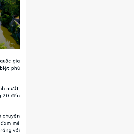
quốc gia
 biệt phù
nh mướt,
g 20 đến
á chuyển
i đam mê
trắng với