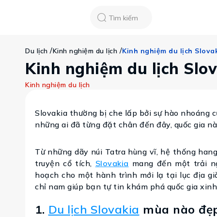
Chatbot
Tour Tet 2025
ASEAN Cup
Sống động phương n
Tìm kiếm
Vietravel
Về chúng tôi
/
/
Kinh nghiệm du lịch Slova
Du lịch
Kinh nghiệm du lịch
Tạp chí du lịch
Tin tức
Kinh nghiệm du lịch Slo
Vận chuyển
Khảo sát tỷ lệ đạ
Tra cứu booking
Kinh nghiệm du lịch
Khuyến mãi
Slovakia thường bị che lấp bởi sự hào nhoáng c
Tin tức
những ai đã từng đặt chân đến đây, quốc gia nà
Liên hệ
Từ những dãy núi Tatra hùng vĩ, hệ thống hang
truyện cổ tích,
Slovakia
mang đến một trải 
hoạch cho một hành trình mới lạ tại lục địa g
chỉ nam giúp bạn tự tin khám phá quốc gia xin
1.
Du lịch Slovakia
mùa nào đẹp