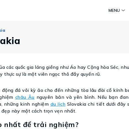
am
Huyền thoại Chăm Pa
Tinh hoa văn hoá biển
Sức sống 
MENU
Vietravel MICE
kia
Vietravel Loyalty
Hành trình Caravan
vakia
t visa
ủa các quốc gia láng giềng như Áo hay Cộng hòa Séc, nh
y thực sự là một viên ngọc thô đầy quyến rũ.
 động đá vôi kỳ ảo cho đến những tòa lâu đài cổ kính b
nghiệm
châu Âu
nguyên bản và yên bình. Nếu bạn đan
ià, những kinh nghiệm
du lịch
Slovakia chi tiết dưới đây 
h đẹp này một cách trọn vẹn nhất.
 nhất để trải nghiệm?