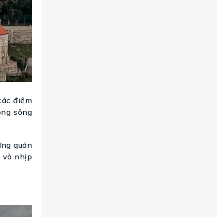
các điểm
òng sông
ững quán
 và nhịp