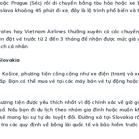
oặc Prague (Séc) rồi di chuyển bằng tàu hỏa hoặc xe 
slava khoảng 45 phút đi xe, đây là lộ trình phổ biến và 
ates hay Vietnam Airlines thường xuyên có các chuyến
n đặt vé trước từ 2 đến 3 tháng để nhận được mức giá ư
ạch cá nhân.
Slovakia
 Košice, phương tiện công cộng như xe điện (tram) và x
thấp. Bạn có thể mua vé tại các máy bán vé tự động hoặ
ương tiện được yêu thích nhất vì độ chính xác về giờ g
sổ. Nếu bạn đi du lịch theo nhóm gia đình hoặc muốn 
 sẽ mang lại sự tự do tuyệt đối. Đường xá tại Slovakia r
m tra các quy định về bằng lái quốc tế và bảo hiểm trước