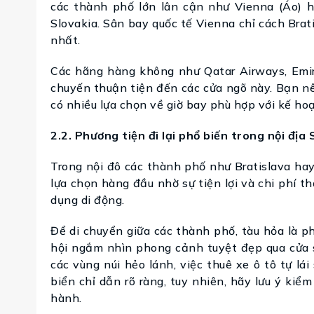
các thành phố lớn lân cận như Vienna (Áo) h
Slovakia. Sân bay quốc tế Vienna chỉ cách Brati
nhất.
Các hãng hàng không như Qatar Airways, Emir
chuyến thuận tiện đến các cửa ngõ này. Bạn nê
có nhiều lựa chọn về giờ bay phù hợp với kế ho
2.2. Phương tiện đi lại phổ biến trong nội địa 
Trong nội đô các thành phố như Bratislava hay
lựa chọn hàng đầu nhờ sự tiện lợi và chi phí 
dụng di động.
Để di chuyển giữa các thành phố, tàu hỏa là ph
hội ngắm nhìn phong cảnh tuyệt đẹp qua cửa 
các vùng núi hẻo lánh, việc thuê xe ô tô tự lái
biển chỉ dẫn rõ ràng, tuy nhiên, hãy lưu ý kiể
hành.