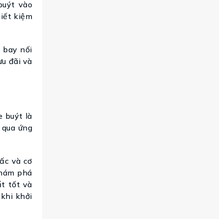
buýt vào
tiết kiệm
 bay nối
u đãi và
e buýt là
c qua ứng
iấc và cơ
khám phá
ất tốt và
 khi khởi