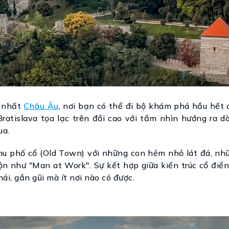
h nhất
Châu Âu
, nơi bạn có thể đi bộ khám phá hầu hết 
ratislava tọa lạc trên đồi cao với tầm nhìn hướng ra d
ua.
khu phố cổ (Old Town) với những con hẻm nhỏ lát đá, nh
n như "Man at Work". Sự kết hợp giữa kiến trúc cổ điển
i, gần gũi mà ít nơi nào có được.