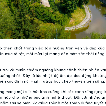
rò then chốt trong việc tận hưởng trọn vẹn vẻ đẹp của 
ốn mùa rõ rệt, mỗi mùa lại mang đến một sắc thái riêng
ài trời và muốn chiêm ngưỡng khung cảnh thiên nhiên xa
 tưởng nhất. Đây là lúc nhiệt độ ấm áp, dao động khoản
 trên các đỉnh núi High Tatras hay chèo thuyền trên sông.
ng mang một sức hút khó cưỡng khi các cánh rừng rụng l
oàn hảo cho những bức ảnh nghệ thuật. Đối với những a
 năm sau sẽ biến Slovakia thành một thiên đường tuyết 