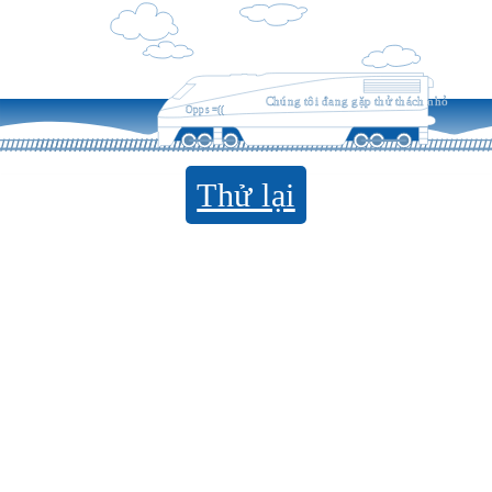
Chúng tôi đang gặp thử thách nhỏ
Opps =((
Thử lại