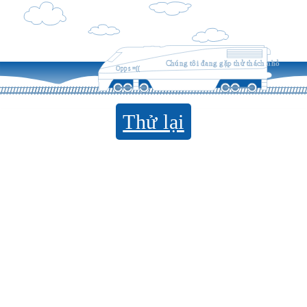
Chúng tôi đang gặp thử thách nhỏ
Opps =((
Thử lại