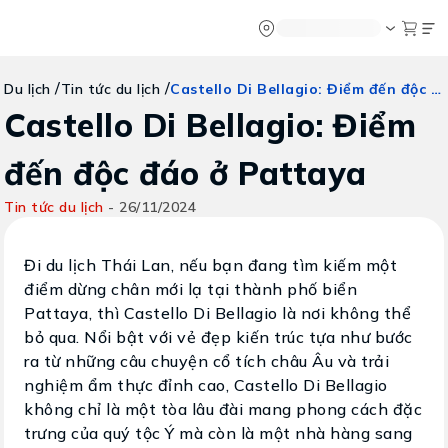
Chatbot
Tour Tet 2025
ASEAN Cup
Sống động phương n
Vietravel
Về chúng tôi
Vietravel MIC
/
/
Castello Di Bellagio: Điểm đến độc đáo ở Pattaya
Du lịch
Tin tức du lịch
Tạp chí du lịch
Vietravel Loy
Tin tức
Hành trình Ca
Castello Di Bellagio: Điểm
Vận chuyển
Khảo sát tỷ lệ đạt visa
Tra cứu booking
đến độc đáo ở Pattaya
Khuyến mãi
Tin tức du lịch
-
26/11/2024
Tin tức
Đi du lịch Thái Lan, nếu bạn đang tìm kiếm một
điểm dừng chân mới lạ tại thành phố biển
Liên hệ
Pattaya, thì Castello Di Bellagio là nơi không thể
bỏ qua. Nổi bật với vẻ đẹp kiến trúc tựa như bước
ra từ những câu chuyện cổ tích châu Âu và trải
nghiệm ẩm thực đỉnh cao, Castello Di Bellagio
không chỉ là một tòa lâu đài mang phong cách đặc
trưng của quý tộc Ý mà còn là một nhà hàng sang