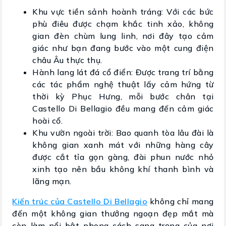
Khu vực tiền sảnh hoành tráng: Với các bức
phù điêu được chạm khắc tinh xảo, không
gian đèn chùm lung linh, nơi đây tạo cảm
giác như bạn đang bước vào một cung điện
châu Âu thực thụ.
Hành lang lát đá cổ điển: Được trang trí bằng
các tác phẩm nghệ thuật lấy cảm hứng từ
thời kỳ Phục Hưng, mỗi bước chân tại
Castello Di Bellagio đều mang đến cảm giác
hoài cổ.
Khu vườn ngoài trời: Bao quanh tòa lâu đài là
không gian xanh mát với những hàng cây
được cắt tỉa gọn gàng, đài phun nước nhỏ
xinh tạo nên bầu không khí thanh bình và
lãng mạn.
Kiến trúc của Castello Di Bellagio
không chỉ mang
đến một không gian thưởng ngoạn đẹp mắt mà
còn làm nổi bật phong cách sang trọng của nơi