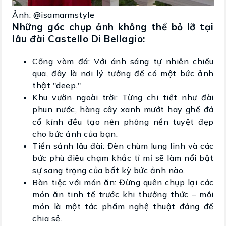
Ảnh: @isamarmstyle
Những góc chụp ảnh không thể bỏ lỡ tại
lâu đài Castello Di Bellagio:
Cổng vòm đá: Với ánh sáng tự nhiên chiếu
qua, đây là nơi lý tưởng để có một bức ảnh
thật "deep."
Khu vườn ngoài trời: Từng chi tiết như đài
phun nước, hàng cây xanh mướt hay ghế đá
cổ kính đều tạo nên phông nền tuyệt đẹp
cho bức ảnh của bạn.
Tiền sảnh lâu đài: Đèn chùm lung linh và các
bức phù điêu chạm khắc tỉ mỉ sẽ làm nổi bật
sự sang trọng của bất kỳ bức ảnh nào.
Bàn tiệc với món ăn: Đừng quên chụp lại các
món ăn tinh tế trước khi thưởng thức – mỗi
món là một tác phẩm nghệ thuật đáng để
chia sẻ.