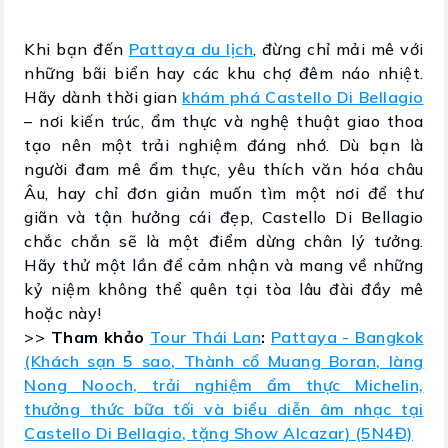
Khi bạn đến
Pattaya du lịch
, đừng chỉ mải mê với
những bãi biển hay các khu chợ đêm náo nhiệt.
Hãy dành thời gian
khám phá Castello Di Bellagio
– nơi kiến trúc, ẩm thực và nghệ thuật giao thoa
tạo nên một trải nghiệm đáng nhớ. Dù bạn là
người đam mê ẩm thực, yêu thích văn hóa châu
Âu, hay chỉ đơn giản muốn tìm một nơi để thư
giãn và tận hưởng cái đẹp, Castello Di Bellagio
chắc chắn sẽ là một điểm dừng chân lý tưởng.
Hãy thử một lần để cảm nhận và mang về những
kỷ niệm không thể quên tại tòa lâu đài đầy mê
hoặc này!
>>
Tham khảo
Tour Thái Lan
:
Pattaya - Bangkok
(Khách sạn 5 sao, Thành cổ Muang Boran, làng
Nong Nooch, trải nghiệm ẩm thực Michelin,
thưởng thức bữa tối và biểu diễn âm nhạc tại
Castello Di Bellagio, tặng Show Alcazar) (5N4Đ)