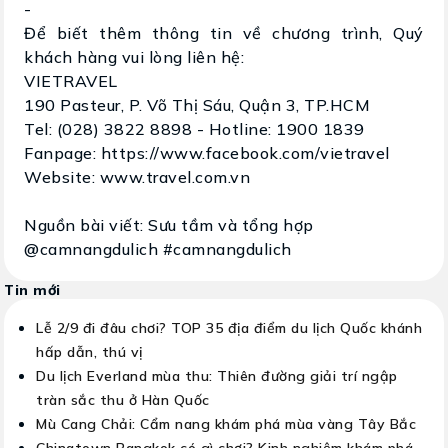
-
Để biết thêm thông tin về chương trình, Quý
khách hàng vui lòng liên hệ:
VIETRAVEL
190 Pasteur, P. Võ Thị Sáu, Quận 3, TP.HCM
Tel: (028) 3822 8898 - Hotline: 1900 1839
Fanpage: https://www.facebook.com/vietravel
Website: www.travel.com.vn
Nguồn bài viết: Sưu tầm và tổng hợp
@camnangdulich #camnangdulich
Tin mới
Lễ 2/9 đi đâu chơi? TOP 35 địa điểm du lịch Quốc khánh
hấp dẫn, thú vị
Du lịch Everland mùa thu: Thiên đường giải trí ngập
tràn sắc thu ở Hàn Quốc
Mù Cang Chải: Cẩm nang khám phá mùa vàng Tây Bắc
Chinatown Bangkok có gì chơi? Kinh nghiệm khám phá