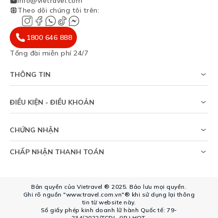
info@vietravel.com
Theo dõi chúng tôi trên
:
1800 646 888
Tổng đài miễn phí 24/7
THÔNG TIN
Về chúng tôi
Khảo sát tỷ lệ đạt visa
ĐIỀU KIỆN - ĐIỀU KHOẢN
Tạp chí du lịch
Chính sách riêng tư
Tin tức
Thỏa thuận sử dụng
Sitemap
CHỨNG NHẬN
Chính sách bảo vệ dữ liệu cá nhân
Trợ giúp
CHẤP NHẬN THANH TOÁN
Bản quyền của Vietravel ® 2025. Bảo lưu mọi quyền.
Ghi rõ nguồn "www.travel.com.vn"® khi sử dụng lại thông
tin từ website này.
Số giấy phép kinh doanh lữ hành Quốc tế: 79-
234/2022/TCDL-GP LHQT.