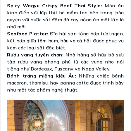
Spicy Wagyu Crispy Beef Thai Style:
Món ăn
kinh điển với lớp thịt bò mềm tan bên trong, hòa
quyện với nước sốt đậm đà cay nồng ăn một lần là
nhớ mãi.
Seafood Platter:
Đĩa hải sản tổng hợp tươi ngon,
kết hợp giữa tôm hùm, hàu và cá hồi, được phục vụ
kèm các loại sốt đặc biệt.
Rượu vang tuyển chọn:
Nhà hàng sở hữu bộ sưu
tập rượu vang phong phú từ các vùng nho nổi
tiếng như Bordeaux, Tuscany và Napa Valley.
Bánh tráng miệng kiểu Âu:
Những chiếc bánh
macaron, tiramisu, hay panna cotta được trình bày
như một tác phẩm nghệ thuật.