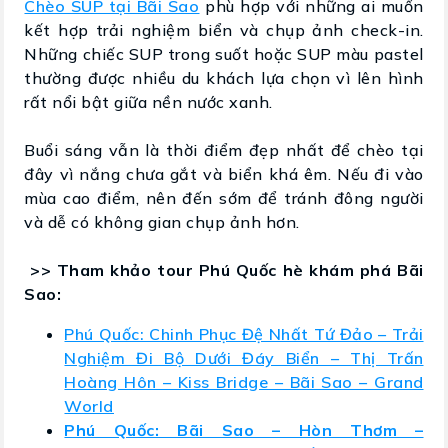
Chèo SUP tại Bãi Sao
phù hợp với những ai muốn
kết hợp trải nghiệm biển và chụp ảnh check-in.
Những chiếc SUP trong suốt hoặc SUP màu pastel
thường được nhiều du khách lựa chọn vì lên hình
rất nổi bật giữa nền nước xanh.
Buổi sáng vẫn là thời điểm đẹp nhất để chèo tại
đây vì nắng chưa gắt và biển khá êm. Nếu đi vào
mùa cao điểm, nên đến sớm để tránh đông người
và dễ có không gian chụp ảnh hơn.
>> Tham khảo tour Phú Quốc hè khám phá Bãi
Sao:
Phú Quốc: Chinh Phục Đệ Nhất Tứ Đảo – Trải
Nghiệm Đi Bộ Dưới Đáy Biển – Thị Trấn
Hoàng Hôn – Kiss Bridge – Bãi Sao – Grand
World
Phú Quốc: Bãi Sao – Hòn Thơm –