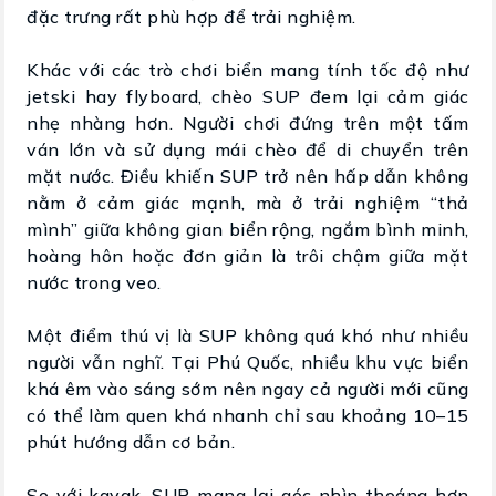
đặc trưng rất phù hợp để trải nghiệm.
Khác với các trò chơi biển mang tính tốc độ như
jetski hay flyboard, chèo SUP đem lại cảm giác
nhẹ nhàng hơn. Người chơi đứng trên một tấm
ván lớn và sử dụng mái chèo để di chuyển trên
mặt nước. Điều khiến SUP trở nên hấp dẫn không
nằm ở cảm giác mạnh, mà ở trải nghiệm “thả
mình” giữa không gian biển rộng, ngắm bình minh,
hoàng hôn hoặc đơn giản là trôi chậm giữa mặt
nước trong veo.
Một điểm thú vị là SUP không quá khó như nhiều
người vẫn nghĩ. Tại Phú Quốc, nhiều khu vực biển
khá êm vào sáng sớm nên ngay cả người mới cũng
có thể làm quen khá nhanh chỉ sau khoảng 10–15
phút hướng dẫn cơ bản.
So với kayak, SUP mang lại góc nhìn thoáng hơn