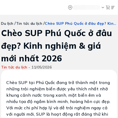
Chatbot
Tour Tet 2025
ASEAN Cup
Sống động phương n
Vietravel
Về chúng tôi
Vietravel MIC
/
/
Chèo SUP Phú Quốc ở đâu đẹp? Kinh nghiệm & giá mới nhất 2026
Du lịch
Tin tức du lịch
Tạp chí du lịch
Vietravel Loy
Tin tức
Hành trình Ca
Chèo SUP Phú Quốc ở đâu
Vận chuyển
Khảo sát tỷ lệ đạt visa
Tra cứu booking
đẹp? Kinh nghiệm & giá
Khuyến mãi
mới nhất 2026
Tin tức
Tin tức du lịch
-
11/05/2026
Liên hệ
Chèo SUP tại Phú Quốc đang trở thành một trong
những trải nghiệm biển được yêu thích nhất nhờ
khung cảnh nước trong xanh, mặt biển êm và
nhiều tọa độ ngắm bình minh, hoàng hôn cực đẹp.
Với mức chi phí hợp lý và dễ trải nghiệm ngay cả
với người mới, SUP là hoạt động rất đáng thử khi