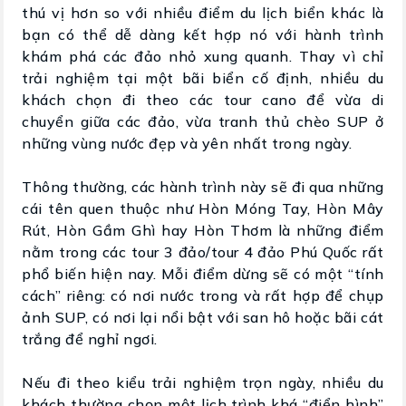
thú vị hơn so với nhiều điểm du lịch biển khác là
bạn có thể dễ dàng kết hợp nó với hành trình
khám phá các đảo nhỏ xung quanh. Thay vì chỉ
trải nghiệm tại một bãi biển cố định, nhiều du
khách chọn đi theo các tour cano để vừa di
chuyển giữa các đảo, vừa tranh thủ chèo SUP ở
những vùng nước đẹp và yên nhất trong ngày.
Thông thường, các hành trình này sẽ đi qua những
cái tên quen thuộc như Hòn Móng Tay, Hòn Mây
Rút, Hòn Gầm Ghì hay Hòn Thơm là những điểm
nằm trong các tour 3 đảo/tour 4 đảo Phú Quốc rất
phổ biến hiện nay. Mỗi điểm dừng sẽ có một “tính
cách” riêng: có nơi nước trong và rất hợp để chụp
ảnh SUP, có nơi lại nổi bật với san hô hoặc bãi cát
trắng để nghỉ ngơi.
Nếu đi theo kiểu trải nghiệm trọn ngày, nhiều du
khách thường chọn một lịch trình khá “điển hình”