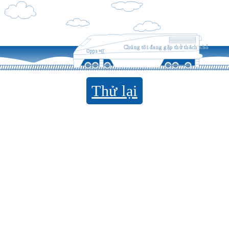
Chúng tôi đang gặp thử thách nhỏ
Opps =((
Thử lại