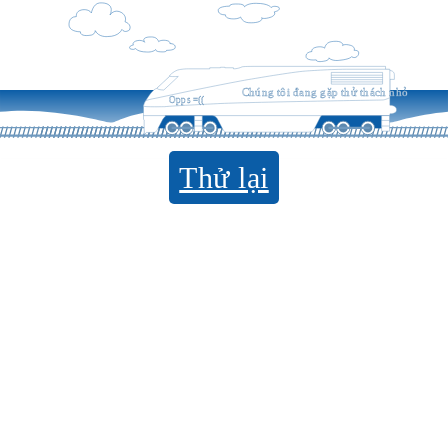
Chúng tôi đang gặp thử thách nhỏ
Opps =((
Thử lại