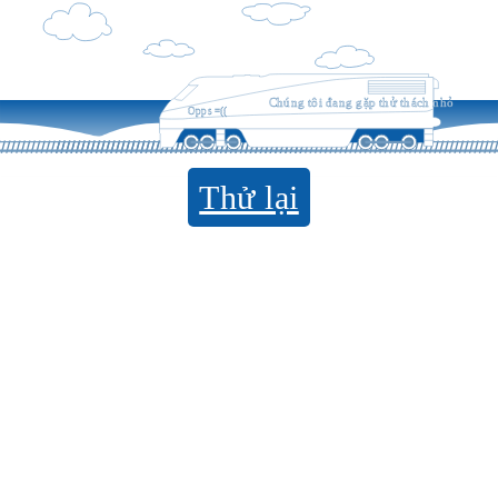
Chúng tôi đang gặp thử thách nhỏ
Opps =((
Thử lại