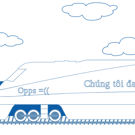
Chúng tôi đ
Opps =((