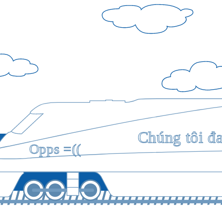
Chúng tôi đ
Opps =((