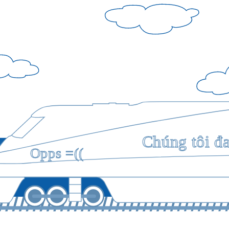
Chúng tôi đ
Opps =((