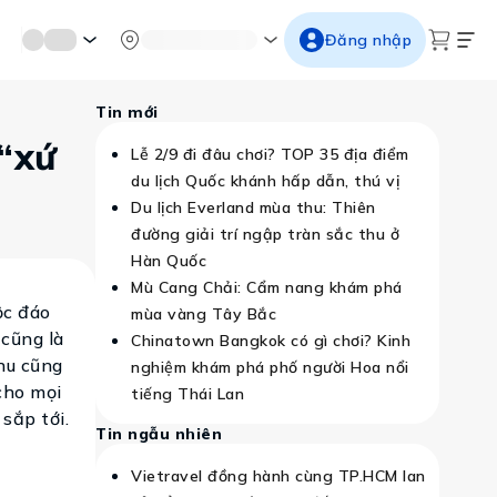
mới miền di sản
Từ cố đô đến thành thăng long
Ngắm ho
Đăng nhập
Tin mới
“xứ
Lễ 2/9 đi đâu chơi? TOP 35 địa điểm
du lịch Quốc khánh hấp dẫn, thú vị
Du lịch Everland mùa thu: Thiên
đường giải trí ngập tràn sắc thu ở
Hàn Quốc
Mù Cang Chải: Cẩm nang khám phá
ộc đáo
mùa vàng Tây Bắc
cũng là
Chinatown Bangkok có gì chơi? Kinh
hu cũng
nghiệm khám phá phố người Hoa nổi
cho mọi
tiếng Thái Lan
sắp tới.
Tin ngẫu nhiên
Vietravel đồng hành cùng TP.HCM lan