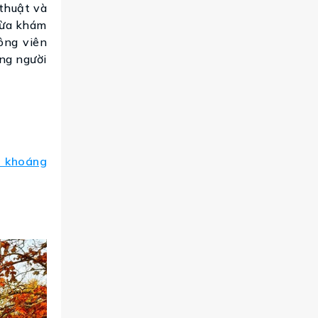
 thuật và
 vừa khám
ông viên
ng người
m khoáng