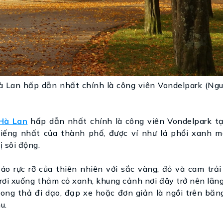
à Lan hấp dẫn nhất chính là công viên Vondelpark (Ngu
 Hà Lan
hấp dẫn nhất chính là công viên Vondelpark tạ
tiếng nhất của thành phố, được ví như lá phổi xanh 
ị sôi động.
o rực rỡ của thiên nhiên với sắc vàng, đỏ và cam trải 
 rơi xuống thảm cỏ xanh, khung cảnh nơi đây trở nên lã
ong thả đi dạo, đạp xe hoặc đơn giản là ngồi trên băn
u.