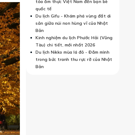
tỏa ẩm thực Việt Nam đến bạn bè
quốc tế
Du lịch Gifu - Khám phá vùng đất di
sản giữa núi non hùng vĩ của Nhật
Bản
Kinh nghiệm du lịch Phước Hải (Vũng
Tàu) chi tiết, mới nhất 2026
Du lịch Nikko mùa lá đỏ - Đắm mình
trong bức tranh thu rực rỡ của Nhật
Bản