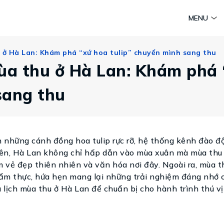
am
Huyền thoại Chăm Pa
Tinh hoa văn hoá biển
Sức sống 
MENU
Vietravel MICE
u ở Hà Lan: Khám phá “xứ hoa tulip” chuyển mình sang thu
Vietravel Loyalty
Hành trình Caravan
mùa thu ở Hà Lan: Khám phá 
t visa
sang thu
 những cánh đồng hoa tulip rực rỡ, hệ thống kênh đào đ
hiên, Hà Lan không chỉ hấp dẫn vào mùa xuân mà mùa thu 
m vẻ đẹp thiên nhiên và văn hóa nơi đây. Ngoài ra, mùa t
à ẩm thực, hứa hẹn mang lại những trải nghiệm đáng nhớ 
lịch mùa thu ở Hà Lan để chuẩn bị cho hành trình thú vị 