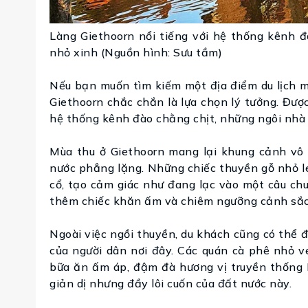
Làng Giethoorn nổi tiếng với hệ thống kênh đ
nhỏ xinh (Nguồn hình: Sưu tầm)
Nếu bạn muốn tìm kiếm một địa điểm du lịch 
Giethoorn chắc chắn là lựa chọn lý tưởng. Đượ
hệ thống kênh đào chằng chịt, những ngôi nhà 
Mùa thu ở Giethoorn mang lại khung cảnh vô 
nước phẳng lặng. Những chiếc thuyền gỗ nhỏ le
cổ, tạo cảm giác như đang lạc vào một câu chuy
thêm chiếc khăn ấm và chiêm ngưỡng cảnh sắc 
Ngoài việc ngồi thuyền, du khách cũng có thể
của người dân nơi đây. Các quán cà phê nhỏ
bữa ăn ấm áp, đậm đà hương vị truyền thống 
giản dị nhưng đầy lôi cuốn của đất nước này.