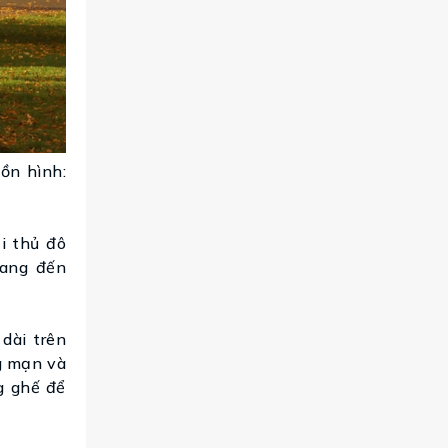
ồn hình:
i thủ đô
mang đến
dài trên
ng mạn và
g ghế để