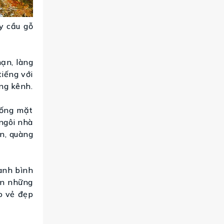
y cầu gỗ
ạn, làng
tiếng với
ng kênh.
uống mặt
ngôi nhà
ền, quàng
anh bình
ạn những
o vẻ đẹp