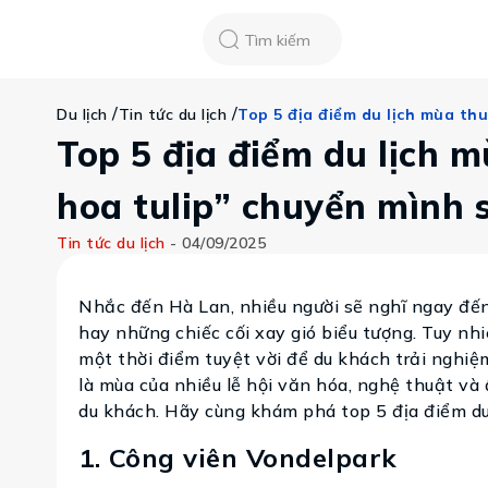
Chatbot
Tour Tet 2025
ASEAN Cup
Sống động phương n
Tìm kiếm
Vietravel
Về chúng tôi
/
/
Top 5 địa điểm du lịch mùa th
Du lịch
Tin tức du lịch
Tạp chí du lịch
Tin tức
Top 5 địa điểm du lịch 
Vận chuyển
Khảo sát tỷ lệ đạ
Tra cứu booking
hoa tulip” chuyển mình 
Khuyến mãi
Tin tức du lịch
-
04/09/2025
Tin tức
Nhắc đến Hà Lan, nhiều người sẽ nghĩ ngay đến
hay những chiếc cối xay gió biểu tượng. Tuy n
Liên hệ
một thời điểm tuyệt vời để du khách trải nghiệ
là mùa của nhiều lễ hội văn hóa, nghệ thuật v
du khách. Hãy cùng khám phá top 5 địa điểm du 
1. Công viên Vondelpark