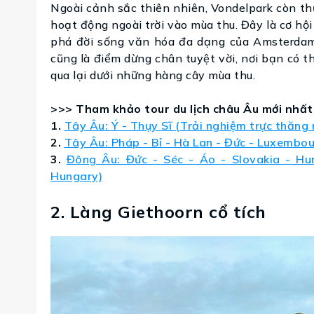
Ngoài cảnh sắc thiên nhiên, Vondelpark còn th
hoạt động ngoài trời vào mùa thu. Đây là cơ h
phá đời sống văn hóa đa dạng của Amsterdam
cũng là điểm dừng chân tuyệt vời, nơi bạn có
qua lại dưới những hàng cây mùa thu.
>>> Tham khảo tour du lịch châu Âu mới nhất
1.
Tây Âu: Ý - Thụy Sĩ (Trải nghiệm trực thăng
2.
Tây Âu: Pháp - Bỉ - Hà Lan - Đức - Luxembo
3.
Đông Âu: Đức - Séc - Áo - Slovakia - Hu
Hungary)
2. Làng Giethoorn cổ tích