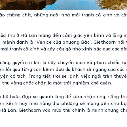
ào chằng chịt, những ngôi nhà mái tranh cổ kính và câ
mùa thu ở Hà Lan mang đến cảm giác yên bình và lãng m
c mệnh danh là “Venice của phương Bắc”, Giethoorn nổi 
mái tranh cổ kính và cây cầu gỗ nhỏ xinh bắc qua các dò
cùng quyến rũ khi lá cây chuyển màu và phản chiếu x
n lỏi qua từng con kênh đưa du khách đi ngang qua các 
ện cổ tích. Trong tiết trời se lạnh, việc ngồi trên thuy
thu vàng chắc chắn là một trải nghiệm khó quên.
 đi bộ hoặc đạp xe quanh làng để cảm nhận nhịp sống th
 ven kênh hay nhà hàng địa phương sẽ mang đến cho b
Hà Lan. Giethoorn vào mùa thu chính là minh chứng ch