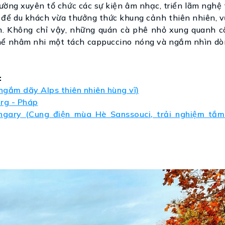
ường xuyên tổ chức các sự kiện âm nhạc, triển lãm nghệ
ội để du khách vừa thưởng thức khung cảnh thiên nhiên,
. Không chỉ vậy, những quán cà phê nhỏ xung quanh c
 thể nhâm nhi một tách cappuccino nóng và ngắm nhìn dò
:
 ngắm dãy Alps thiên nhiên hùng vĩ)
urg - Pháp
ngary (Cung điện mùa Hè Sanssouci, trải nghiệm tắ