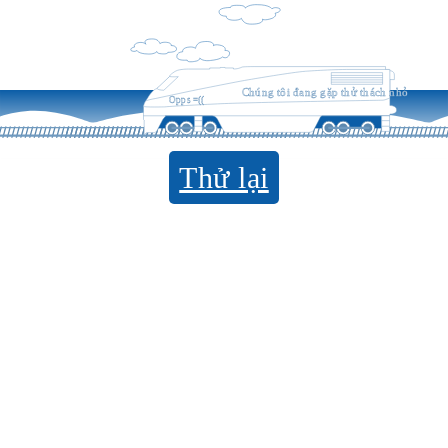
Chúng tôi đang gặp thử thách nhỏ
Opps =((
Thử lại