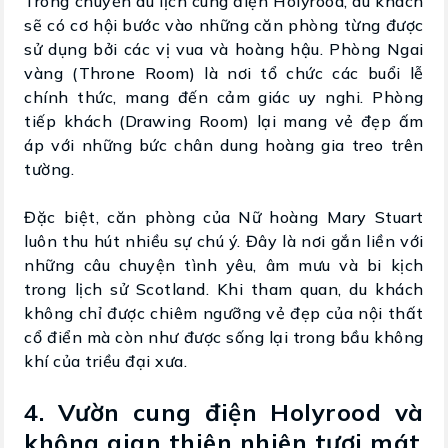
Trong chuyến du lịch cung điện Holyrood, du khách
sẽ có cơ hội bước vào những căn phòng từng được
sử dụng bởi các vị vua và hoàng hậu. Phòng Ngai
vàng (Throne Room) là nơi tổ chức các buổi lễ
chính thức, mang đến cảm giác uy nghi. Phòng
tiếp khách (Drawing Room) lại mang vẻ đẹp ấm
áp với những bức chân dung hoàng gia treo trên
tường.
Đặc biệt, căn phòng của Nữ hoàng Mary Stuart
luôn thu hút nhiều sự chú ý. Đây là nơi gắn liền với
những câu chuyện tình yêu, âm mưu và bi kịch
trong lịch sử Scotland. Khi tham quan, du khách
không chỉ được chiêm ngưỡng vẻ đẹp của nội thất
cổ điển mà còn như được sống lại trong bầu không
khí của triều đại xưa.
4. Vườn cung điện Holyrood và
không gian thiên nhiên tươi mát