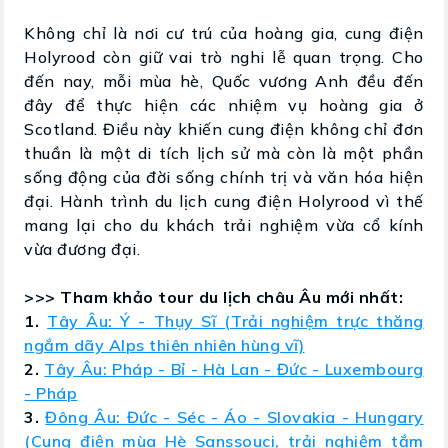
Không chỉ là nơi cư trú của hoàng gia, cung điện
Holyrood còn giữ vai trò nghi lễ quan trọng. Cho
đến nay, mỗi mùa hè, Quốc vương Anh đều đến
đây để thực hiện các nhiệm vụ hoàng gia ở
Scotland. Điều này khiến cung điện không chỉ đơn
thuần là một di tích lịch sử mà còn là một phần
sống động của đời sống chính trị và văn hóa hiện
đại. Hành trình du lịch cung điện Holyrood vì thế
mang lại cho du khách trải nghiệm vừa cổ kính
vừa đương đại.
>>> Tham khảo tour du lịch châu Âu mới nhất:
1.
Tây Âu: Ý - Thụy Sĩ (Trải nghiệm trực thăng
ngắm dãy Alps thiên nhiên hùng vĩ)
2.
Tây Âu: Pháp - Bỉ - Hà Lan - Đức - Luxembourg
- Pháp
3.
Đông Âu: Đức - Séc - Áo - Slovakia - Hungary
(Cung điện mùa Hè Sanssouci, trải nghiệm tắm