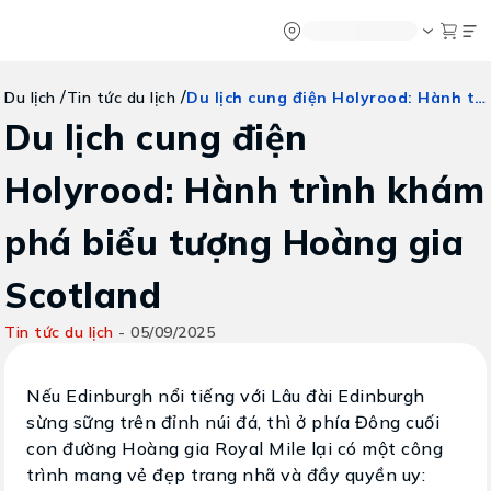
Chatbot
Tour Tet 2025
ASEAN Cup
Sống động phương n
Vietravel
Về chúng tôi
Vietravel MIC
/
/
Du lịch cung điện Holyrood: Hành trình khám phá biểu tượng Hoàng gia Scotland
Du lịch
Tin tức du lịch
Tạp chí du lịch
Vietravel Loy
Tin tức
Hành trình Ca
Du lịch cung điện
Vận chuyển
Khảo sát tỷ lệ đạt visa
Tra cứu booking
Holyrood: Hành trình khám
Khuyến mãi
phá biểu tượng Hoàng gia
Tin tức
Scotland
Liên hệ
Tin tức du lịch
-
05/09/2025
Nếu Edinburgh nổi tiếng với Lâu đài Edinburgh
sừng sững trên đỉnh núi đá, thì ở phía Đông cuối
con đường Hoàng gia Royal Mile lại có một công
trình mang vẻ đẹp trang nhã và đầy quyền uy: