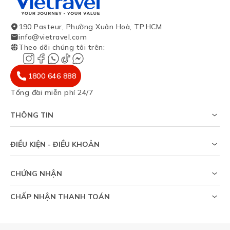
190 Pasteur, Phường Xuân Hoà, TP.HCM
info@vietravel.com
Theo dõi chúng tôi trên
:
1800 646 888
Tổng đài miễn phí 24/7
THÔNG TIN
Về chúng tôi
Khảo sát tỷ lệ đạt visa
ĐIỀU KIỆN - ĐIỀU KHOẢN
Tạp chí du lịch
Chính sách riêng tư
Tin tức
Thỏa thuận sử dụng
Sitemap
CHỨNG NHẬN
Chính sách bảo vệ dữ liệu cá nhân
Trợ giúp
CHẤP NHẬN THANH TOÁN