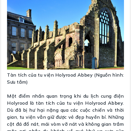
Tàn tích của tu viện Holyrood Abbey (Nguồn hình:
Sưu tầm)
Một điểm nhấn quan trọng khi du lịch cung điện
Holyrood là tàn tích của tu viện Holyrood Abbey.
Dù đã bị hư hại nặng qua các cuộc chiến và thời
gian, tu viện vẫn giữ được vẻ đẹp huyền bí. Những
cột đá đổ nát, mái vòm vỡ nát và không gian trầm
mặc gợi nhắc du khách về quá khứ xa xưa của