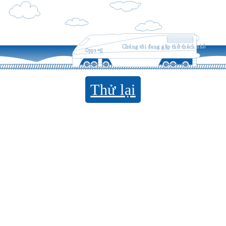
Chúng tôi đang gặp thử thách nhỏ
Opps =((
Thử lại