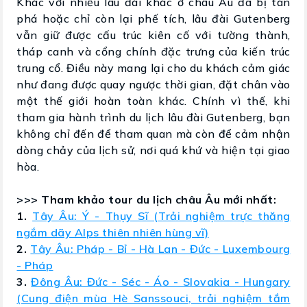
Khác với nhiều lâu đài khác ở châu Âu đã bị tàn
phá hoặc chỉ còn lại phế tích, lâu đài Gutenberg
vẫn giữ được cấu trúc kiên cố với tường thành,
tháp canh và cổng chính đặc trưng của kiến trúc
trung cổ. Điều này mang lại cho du khách cảm giác
như đang được quay ngược thời gian, đặt chân vào
một thế giới hoàn toàn khác. Chính vì thế, khi
tham gia hành trình du lịch lâu đài Gutenberg, bạn
không chỉ đến để tham quan mà còn để cảm nhận
dòng chảy của lịch sử, nơi quá khứ và hiện tại giao
hòa.
>>> Tham khảo tour du lịch châu Âu mới nhất:
1.
Tây Âu: Ý - Thụy Sĩ (Trải nghiệm trực thăng
ngắm dãy Alps thiên nhiên hùng vĩ)
2.
Tây Âu: Pháp - Bỉ - Hà Lan - Đức - Luxembourg
- Pháp
3.
Đông Âu: Đức - Séc - Áo - Slovakia - Hungary
(Cung điện mùa Hè Sanssouci, trải nghiệm tắm