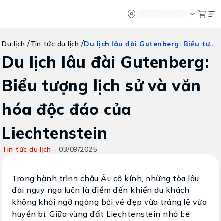
Chatbot
Tour Tet 2025
ASEAN Cup
Sống động phương n
Vietravel
Về chúng tôi
Vietravel MIC
/
/
Du lịch lâu đài Gutenberg: Biểu tượng lịch sử và văn hóa độc đáo của Liechtenstein
Du lịch
Tin tức du lịch
Tạp chí du lịch
Vietravel Loy
Tin tức
Hành trình Ca
Du lịch lâu đài Gutenberg:
Vận chuyển
Khảo sát tỷ lệ đạt visa
Tra cứu booking
Biểu tượng lịch sử và văn
Khuyến mãi
hóa độc đáo của
Tin tức
Liechtenstein
Liên hệ
Tin tức du lịch
-
03/09/2025
Trong hành trình châu Âu cổ kính, những tòa lâu
đài nguy nga luôn là điểm đến khiến du khách
không khỏi ngỡ ngàng bởi vẻ đẹp vừa tráng lệ vừa
huyền bí. Giữa vùng đất Liechtenstein nhỏ bé