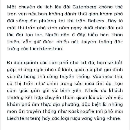
Một chuyến du lịch lâu đài Gutenberg không thể
trọn vẹn nếu bạn không dành thời gian khám phá
đời sống địa phương tại thị trấn Balzers. Đây là
một thị trấn nhỏ xinh nằm ngay dưới chân đồi nơi
lâu đài tọa lạc. Người dân ở đây hiền hòa, thân
thiện, vẫn giữ được nhiều nét truyền thống đặc
trưng của Liechtenstein.
Đi dạo quanh các con phố nhỏ lát đá, bạn sẽ bắt
gặp những ngôi nhà cổ kính, quán cà phê gia đình
và cửa hàng thủ công truyền thống. Vào mùa thu,
cả thị trấn như chìm trong sắc màu ấm áp, tạo
cảm giác gần gũi và bình yên. Nhiều du khách
thường kết hợp chuyến tham quan lâu đài với việc
khám phá ẩm thực địa phương, đặc biệt là những
món ăn truyền thống như Käsknöpfle (mì phô mai
Liechtenstein) hay các loại rượu vang vùng Rhine.