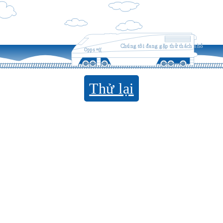
Chúng tôi đang gặp thử thách nhỏ
Opps =((
Thử lại