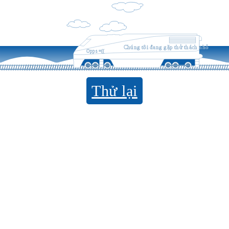
Chúng tôi đang gặp thử thách nhỏ
Opps =((
Thử lại