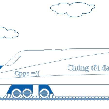
Chúng tôi đ
Opps =((