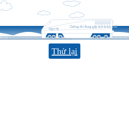
Chúng tôi đang gặp thử thách nhỏ
Opps =((
Thử lại