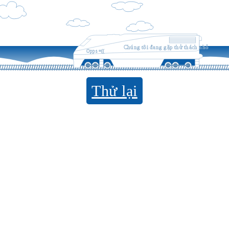
Chúng tôi đang gặp thử thách nhỏ
Opps =((
Thử lại