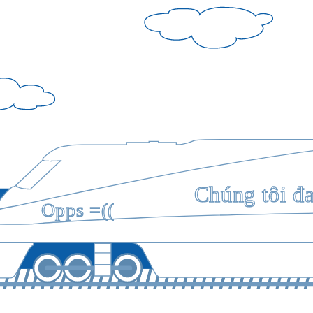
Chúng tôi đ
Opps =((