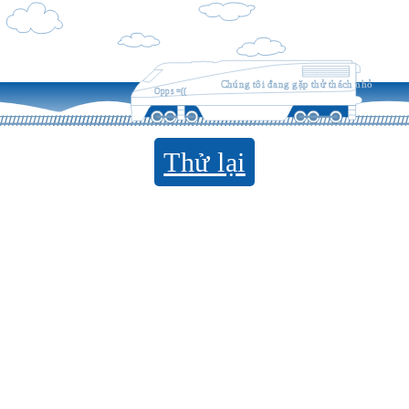
Chúng tôi đang gặp thử thách nhỏ
Opps =((
Thử lại