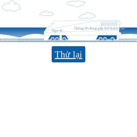
Chúng tôi đang gặp thử thách nhỏ
Opps =((
Thử lại