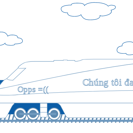
Chúng tôi đ
Opps =((