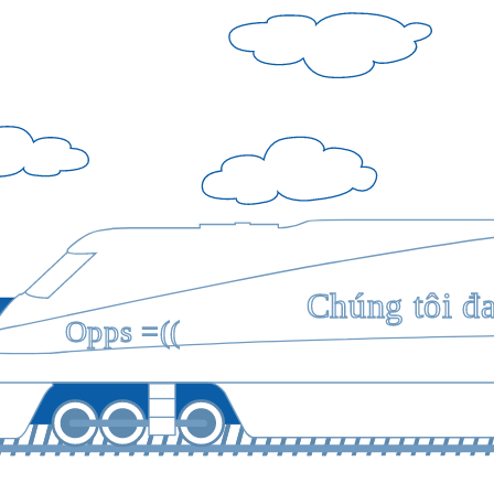
Chúng tôi đ
Opps =((