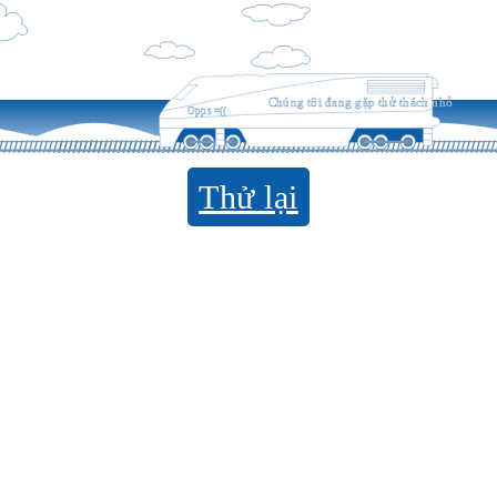
Chúng tôi đang gặp thử thách nhỏ
Opps =((
Thử lại